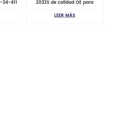
6-34-411
2032S de calidad OE para
Mercury, Pontiac, GM y Ford
000
LEER MÁS