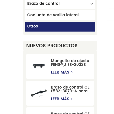
Brazo de control
Conjunto de varilla lateral
Otros
NUEVOS PRODUCTOS
Manguito de ajuste
FENGYU ES-2032S
de calidad OE para
Mercury, Pontiac,
LEER MÁS
GM y Ford
Brazo de control OE
F58Z-3079-A para
suspensión
delantera de Ford
LEER MÁS
Windstar MPV Super
Duty