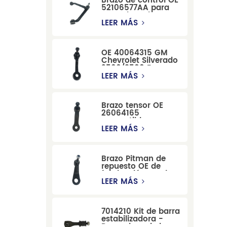
Brazo de control OE
52106577AA para
reemplazo de
suspensión de
LEER MÁS
Dodge RAM
1500/Dodge
Durango
OE 40064315 GM
Chevrolet Silverado
2500/3500 Brazo
tensor para una
LEER MÁS
dirección suave
Brazo tensor OE
26064165
compatible con
modelos Cadillac
LEER MÁS
Escalade y
Chevrolet
Brazo Pitman de
repuesto OE de
fabricación precisa
12479051, fabricado
LEER MÁS
por una fábrica
china, compatible
con modelos
7014210 Kit de barra
Cadillac, Chevrolet
estabilizadora -
y Hummer.
Reemplazo de barra