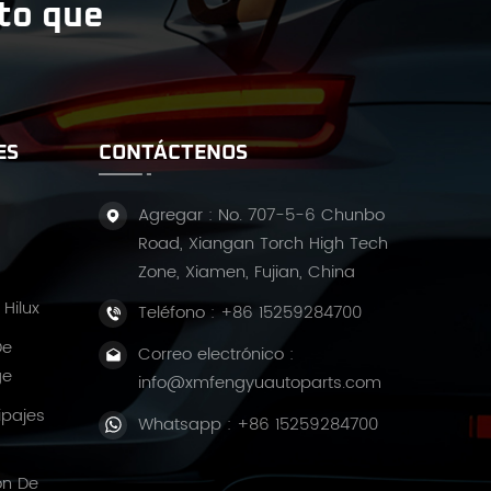
ito que
ES
CONTÁCTENOS
Agregar : No. 707-5-6 Chunbo
Road, Xiangan Torch High Tech
Zone, Xiamen, Fujian, China
Hilux
Teléfono :
+86 15259284700
De
Correo electrónico :
ge
info@xmfengyuautoparts.com
ipajes
Whatsapp :
+86 15259284700
ón De