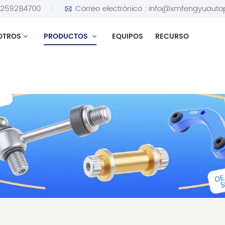
5259284700
Correo electrónico :
info@xmfengyuauto
OTROS
PRODUCTOS
EQUIPOS
RECURSO