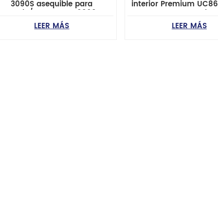
3090S asequible para
interior Premium UC8
Honda/Isuzu con IS09001
para Mazda
(fabricante chino)
B2600/B2200/B2
LEER MÁS
LEER MÁS