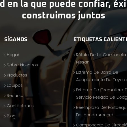
d en la que puede confiar, éx
construimos juntos
SÍGANOS
ETIQUETAS CALIENT
Hogar
Rótula De La Camioneta
Nissan
Sobre Nosotros
Extremo De Barra De
Productos
Acoplamiento De Toyota 
Equipos
Extremo De Cremallera 
Recurso
Servicio Pesado De Dod
Contáctanos
Reemplazo Del Portaequ
Del Honda Accord
Blog
Componente De Direcci