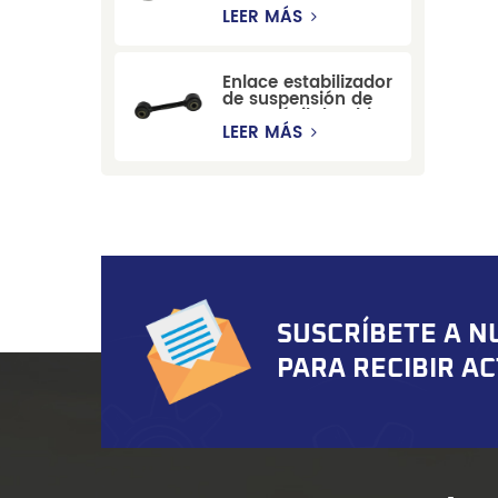
estabilizadora de
LEER MÁS
suspensión
duradera para Ford
Mondeo GBP/BNP
Enlace estabilizador
de suspensión de
automóvil de China
para Chevrolet
LEER MÁS
Blazer GMC
Suburban
SUSCRÍBETE A N
PARA RECIBIR A