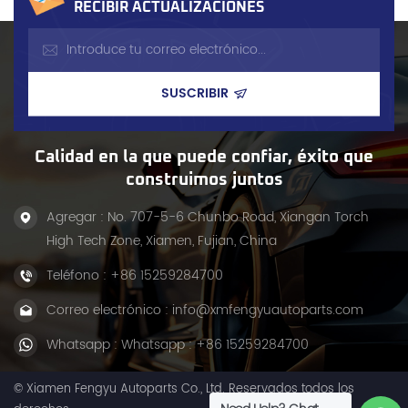
RECIBIR ACTUALIZACIONES
Calidad en la que puede confiar, éxito que
construimos juntos
Agregar : No. 707-5-6 Chunbo Road, Xiangan Torch
High Tech Zone, Xiamen, Fujian, China
Teléfono :
+86 15259284700
Correo electrónico :
info@xmfengyuautoparts.com
Whatsapp :
Whatsapp : +86 15259284700
© Xiamen Fengyu Autoparts Co., Ltd. Reservados todos los