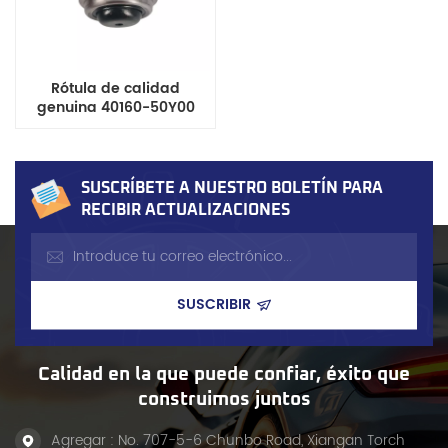
Rótula de calidad
genuina 40160-50Y00
para camioneta Nissan
D21/D22 y furgoneta
Caravan/Homy/Urvan
E24
SUSCRÍBETE A NUESTRO BOLETÍN PARA
RECIBIR ACTUALIZACIONES
Calidad en la que puede confiar, éxito que
construimos juntos
Agregar : No. 707-5-6 Chunbo Road, Xiangan Torch