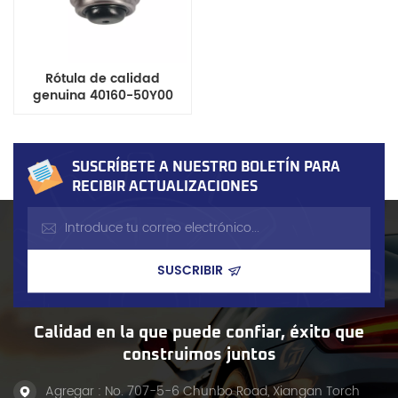
Rótula de calidad
genuina 40160-50Y00
para camioneta Nissan
D21/D22 y furgoneta
Caravan/Homy/Urvan
E24
SUSCRÍBETE A NUESTRO BOLETÍN PARA
RECIBIR ACTUALIZACIONES
Calidad en la que puede confiar, éxito que
construimos juntos
Agregar : No. 707-5-6 Chunbo Road, Xiangan Torch