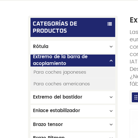
Ex
CATEGORÍAS DE
La
PRODUCTOS
eu
co
Rótula
con
Extremo de la barra de
IA
acoplamiento
De
Para coches japoneses
¿Ne
fáb
Para coches americanos
Extremo del bastidor
Enlace estabilizador
Brazo tensor