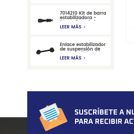
por una fábrica
china, compatible
con modelos
7014210 Kit de barra
Cadillac, Chevrolet
estabilizadora -
y Hummer.
Reemplazo de barra
4
estabilizadora de
LEER MÁS
suspensión
duradera para Ford
Mondeo GBP/BNP
Enlace estabilizador
de suspensión de
automóvil de China
para Chevrolet
LEER MÁS
Blazer GMC
Suburban
SUSCRÍBETE A N
PARA RECIBIR A