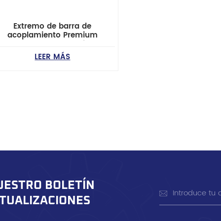
Extremo de barra de
acoplamiento Premium
50460K020 para camionetas
Toyota Fortuner y Hilux
LEER MÁS
UESTRO BOLETÍN
CTUALIZACIONES