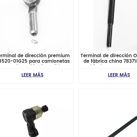
erminal de dirección premium
Terminal de dirección
8520-01G25 para camionetas
de fábrica china 7837
issan D21 y D22. Disponible en
vehículos BUICK, CHE
tock. Certificación IATF16949.
GMC, OLDSMOBILE, PO
LEER MÁS
LEER MÁS
SUZUKI