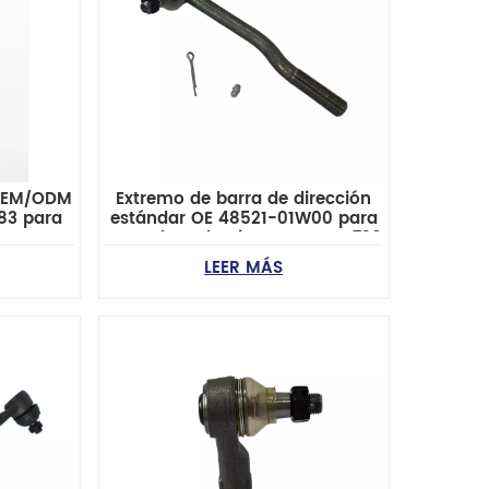
 OEM/ODM
Extremo de barra de dirección
183 para
estándar OE 48521-01W00 para
VROLET,
reemplazo de Nissan Datsun 720
NTIAC y
LEER MÁS