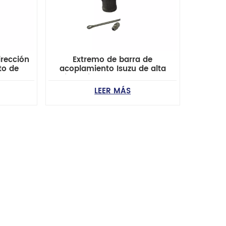
irección
Extremo de barra de
to de
acoplamiento Isuzu de alta
rd
resistencia OE 8-94419-408-0
azda
para camioneta Campo
LEER MÁS
000
Kb/vehículo todoterreno
Trooper Mu-X Suvtrooper Mu