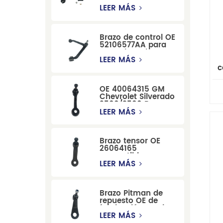
suspensión
delantera de Ford
LEER MÁS
Windstar MPV Super
Duty
Brazo de control OE
52106577AA para
reemplazo de
suspensión de
LEER MÁS
Dodge RAM
c
1500/Dodge
de
Durango
OE 40064315 GM
Ch
Chevrolet Silverado
2500/3500 Brazo
tensor para una
LEER MÁS
dirección suave
Brazo tensor OE
26064165
compatible con
modelos Cadillac
LEER MÁS
Escalade y
Chevrolet
Brazo Pitman de
repuesto OE de
fabricación precisa
12479051, fabricado
LEER MÁS