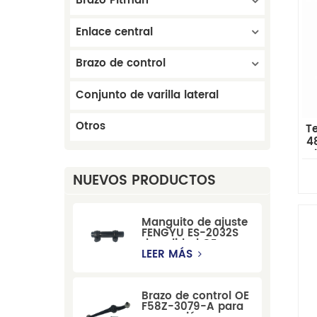
Brazo Pitman
Enlace central
Brazo de control
Conjunto de varilla lateral
Otros
T
4
N
s
NUEVOS PRODUCTOS
Manguito de ajuste
FENGYU ES-2032S
de calidad OE para
Mercury, Pontiac,
LEER MÁS
GM y Ford
Brazo de control OE
F58Z-3079-A para