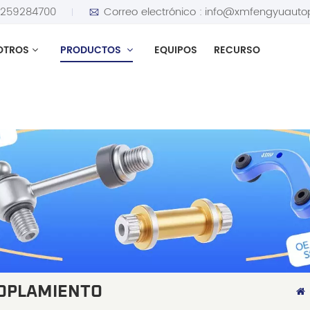
5259284700
Correo electrónico :
info@xmfengyuauto
OTROS
PRODUCTOS
EQUIPOS
RECURSO
COPLAMIENTO