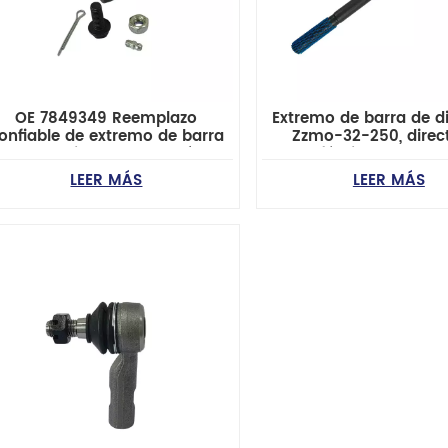
OE 7849349 Reemplazo
Extremo de barra de d
onfiable de extremo de barra
Zzmo-32-250, direc
 acoplamiento para vehículos
fábrica, para Fo
GM
Bronco/Ranger y M
LEER MÁS
LEER MÁS
evrolet/Buick/Cadillac/Oldsmobile/Pontiac
B2300/B3000/B4