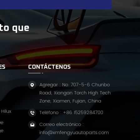
ito que
ES
CONTÁCTENOS
Agregar : No. 707-5-6 Chunbo
Road, Xiangan Torch High Tech
Zone, Xiamen, Fujian, China
Hilux
Teléfono :
+86 15259284700
De
Correo electrónico :
ge
info@xmfengyuautoparts.com