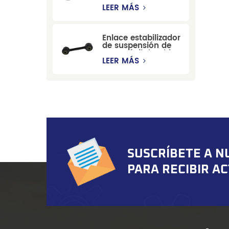
estabilizadora de
LEER MÁS
suspensión
duradera para Ford
Mondeo GBP/BNP
Enlace estabilizador
de suspensión de
automóvil de China
para Chevrolet
LEER MÁS
Blazer GMC
Suburban
SUSCRÍBETE A N
PARA RECIBIR A