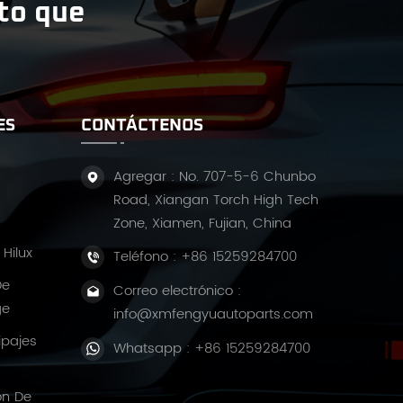
ito que
ES
CONTÁCTENOS
Agregar : No. 707-5-6 Chunbo
Road, Xiangan Torch High Tech
Zone, Xiamen, Fujian, China
Hilux
Teléfono :
+86 15259284700
De
Correo electrónico :
ge
info@xmfengyuautoparts.com
ipajes
Whatsapp :
+86 15259284700
ón De