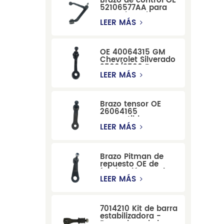
Brazo de control OE
52106577AA para
reemplazo de
suspensión de
LEER MÁS
Dodge RAM
1500/Dodge
Durango
OE 40064315 GM
Chevrolet Silverado
2500/3500 Brazo
tensor para una
LEER MÁS
dirección suave
Brazo tensor OE
26064165
compatible con
modelos Cadillac
LEER MÁS
Escalade y
Chevrolet
Brazo Pitman de
repuesto OE de
fabricación precisa
12479051, fabricado
LEER MÁS
por una fábrica
china, compatible
con modelos
7014210 Kit de barra
Cadillac, Chevrolet
estabilizadora -
y Hummer.
Reemplazo de barra