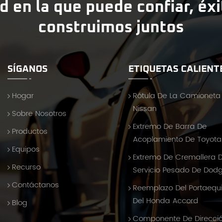
d en la que puede confiar, éx
construimos juntos
SÍGANOS
ETIQUETAS CALIENT
Hogar
Rótula De La Camioneta
Nissan
Sobre Nosotros
Extremo De Barra De
Productos
Acoplamiento De Toyota 
Equipos
Extremo De Cremallera 
Recurso
Servicio Pesado De Dod
Contáctanos
Reemplazo Del Portaequ
Del Honda Accord
Blog
Componente De Direcci