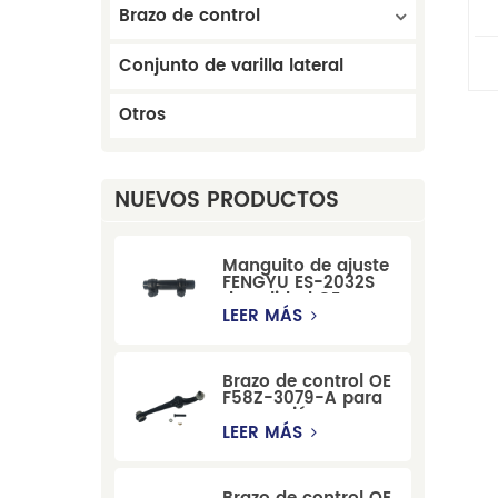
Brazo de control
r
Conjunto de varilla lateral
Otros
NUEVOS PRODUCTOS
Manguito de ajuste
FENGYU ES-2032S
de calidad OE para
Mercury, Pontiac,
LEER MÁS
GM y Ford
Brazo de control OE
F58Z-3079-A para
suspensión
delantera de Ford
LEER MÁS
Windstar MPV Super
Duty