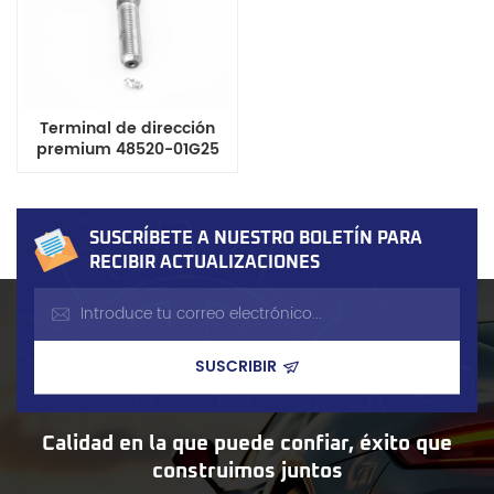
Terminal de dirección
premium 48520-01G25
para camionetas Nissan
D21 y D22. Disponible en
stock. Certificación
IATF16949.
SUSCRÍBETE A NUESTRO BOLETÍN PARA
RECIBIR ACTUALIZACIONES
Calidad en la que puede confiar, éxito que
construimos juntos