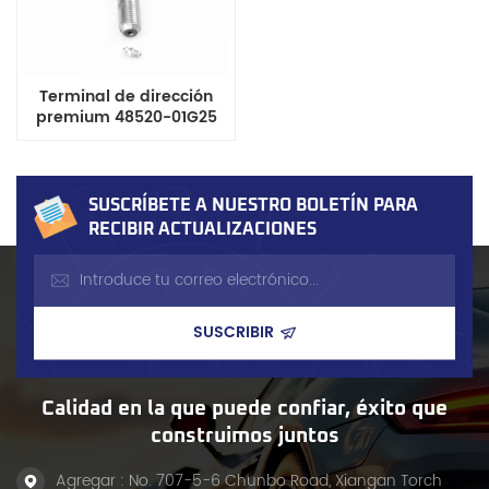
Terminal de dirección
premium 48520-01G25
para camionetas Nissan
D21 y D22. Disponible en
stock. Certificación
IATF16949.
SUSCRÍBETE A NUESTRO BOLETÍN PARA
RECIBIR ACTUALIZACIONES
Calidad en la que puede confiar, éxito que
construimos juntos
Agregar : No. 707-5-6 Chunbo Road, Xiangan Torch