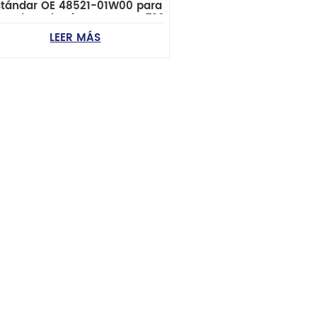
stándar OE 48521-01W00 para
emplazo de Nissan Datsun 720
LEER MÁS