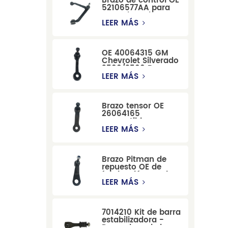
Brazo de control OE
52106577AA para
reemplazo de
suspensión de
LEER MÁS
Dodge RAM
1500/Dodge
Durango
OE 40064315 GM
Chevrolet Silverado
2500/3500 Brazo
tensor para una
LEER MÁS
dirección suave
Brazo tensor OE
26064165
compatible con
modelos Cadillac
LEER MÁS
Escalade y
Chevrolet
Brazo Pitman de
repuesto OE de
fabricación precisa
12479051, fabricado
LEER MÁS
por una fábrica
china, compatible
con modelos
7014210 Kit de barra
Cadillac, Chevrolet
estabilizadora -
y Hummer.
Reemplazo de barra