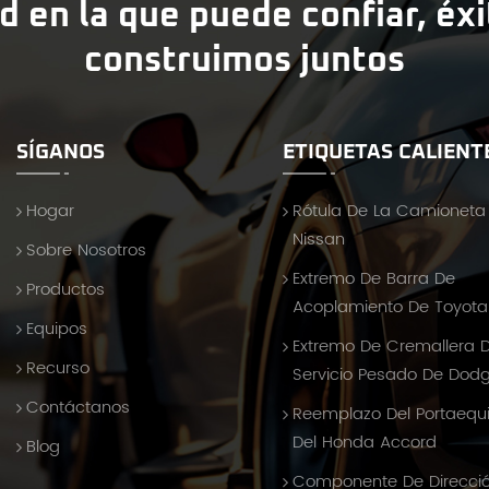
d en la que puede confiar, éx
construimos juntos
SÍGANOS
ETIQUETAS CALIENT
Hogar
Rótula De La Camioneta
Nissan
Sobre Nosotros
Extremo De Barra De
Productos
Acoplamiento De Toyota 
Equipos
Extremo De Cremallera 
Recurso
Servicio Pesado De Dod
Contáctanos
Reemplazo Del Portaequ
Del Honda Accord
Blog
Componente De Direcci