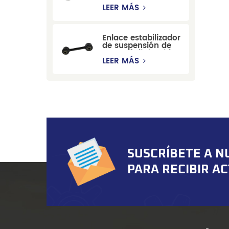
estabilizadora de
LEER MÁS
suspensión
duradera para Ford
Mondeo GBP/BNP
Enlace estabilizador
de suspensión de
automóvil de China
para Chevrolet
LEER MÁS
Blazer GMC
Suburban
SUSCRÍBETE A N
PARA RECIBIR A