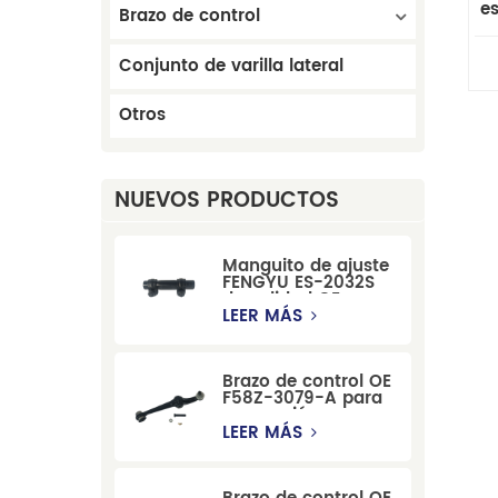
e
Brazo de control
re
Conjunto de varilla lateral
Otros
NUEVOS PRODUCTOS
Manguito de ajuste
FENGYU ES-2032S
de calidad OE para
Mercury, Pontiac,
LEER MÁS
GM y Ford
Brazo de control OE
F58Z-3079-A para
suspensión
delantera de Ford
LEER MÁS
Windstar MPV Super
Duty