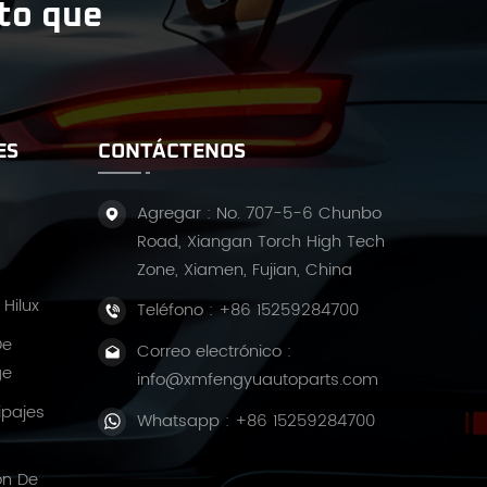
ito que
ES
CONTÁCTENOS
Agregar : No. 707-5-6 Chunbo
Road, Xiangan Torch High Tech
Zone, Xiamen, Fujian, China
Hilux
Teléfono :
+86 15259284700
De
Correo electrónico :
ge
info@xmfengyuautoparts.com
ipajes
Whatsapp :
+86 15259284700
ón De