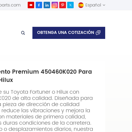
parts.com
Español
English
OBTENGA UNA COTIZACIÓN
 para camionetas Toyota Fortuner y Hilux
Español
iento Premium 450460K020 Para
Hilux
e su Toyota Fortuner o Hilux con
K020 de alta calidad. Diseñada para
ta pieza de dirección de calidad
 reduce las vibraciones y mejora la
on materiales de primera calidad,
as duras condiciones de la carretera.
o o desplazamientos diarios, nuestra