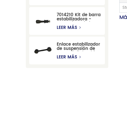
por una fábrica
china, compatible
St
con modelos
7014210 Kit de barra
Cadillac, Chevrolet
Má
estabilizadora -
y Hummer.
Reemplazo de barra
estabilizadora de
LEER MÁS
suspensión
duradera para Ford
Mondeo GBP/BNP
Enlace estabilizador
de suspensión de
automóvil de China
para Chevrolet
LEER MÁS
Blazer GMC
Suburban