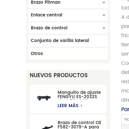
Brazo Pitman
tod
Enlace central
A d
par
Brazo de control
fri
Conjunto de varilla lateral
tie
sen
Otros
Com
del
NUEVOS PRODUCTOS
re
ma
Manguito de ajuste
FENGYU ES-2032S
dir
de calidad OE para
Mercury, Pontiac,
LEER MÁS
Pa
GM y Ford
No
Brazo de control OE
F58Z-3079-A para