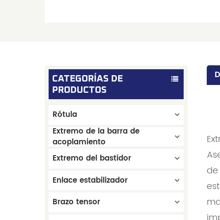
D
CATEGORÍAS DE
PRODUCTOS
Rótula
Extremo de la barra de
Ex
acoplamiento
Ase
Extremo del bastidor
de
Enlace estabilizador
est
may
Brazo tensor
im