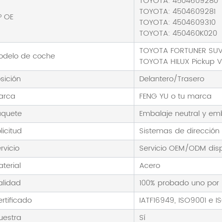
TOYOTA: 4504609280
TOYOTA: 4504609281
º OE
TOYOTA: 4504609310
TOYOTA: 450460K020
TOYOTA FORTUNER SU
odelo de coche
TOYOTA HILUX Pickup VII
sición
Delantero/Trasero
arca
FENG YU o tu marca
aquete
Embalaje neutral y em
licitud
Sistemas de dirección
rvicio
Servicio OEM/ODM disp
terial
Acero
alidad
100% probado uno por 
rtificado
IATF16949, ISO9001 e I
uestra
Sí