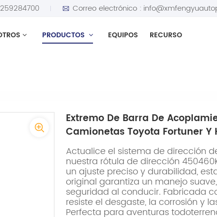
5259284700
Correo electrónico :
info@xmfengyuauto
OTROS
PRODUCTOS
EQUIPOS
RECURSO
to
Extremo de barra de acoplamiento Premium 450460K020
Extremo De Barra De Acoplam
Camionetas Toyota Fortuner Y 
Actualice el sistema de dirección d
nuestra rótula de dirección 450460
un ajuste preciso y durabilidad, es
original garantiza un manejo suave,
seguridad al conducir. Fabricada c
resiste el desgaste, la corrosión y l
Perfecta para aventuras todoterren