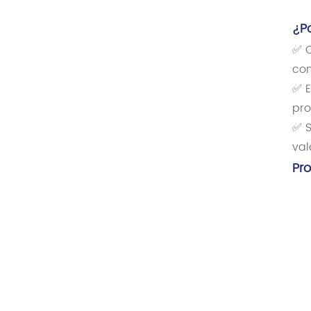
¿P
✅ C
con
✅ E
pro
✅ S
val
Pr