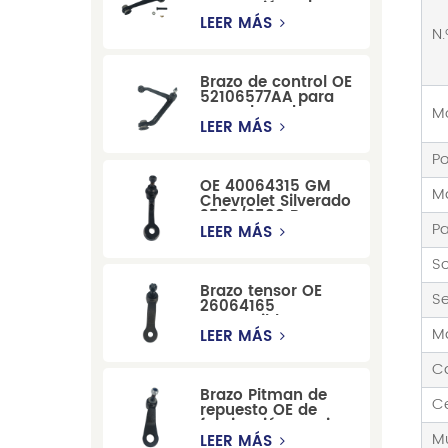
suspensión
delantera de Ford
LEER MÁS
N.
Windstar MPV Super
Duty
Brazo de control OE
52106577AA para
reemplazo de
M
suspensión de
LEER MÁS
Dodge RAM
1500/Dodge
Po
Durango
OE 40064315 GM
M
Chevrolet Silverado
2500/3500 Brazo
P
tensor para una
LEER MÁS
dirección suave
So
Brazo tensor OE
Se
26064165
compatible con
Ma
modelos Cadillac
LEER MÁS
Escalade y
Chevrolet
C
Brazo Pitman de
Ce
repuesto OE de
fabricación precisa
M
12479051, fabricado
LEER MÁS