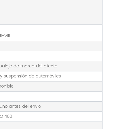
V
-VIII
balaje de marca del cliente
 y suspensión de automóviles
onible
uno antes del envío
SO14001