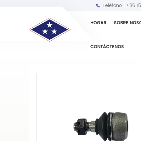
Teléfono :
+86 1
HOGAR
SOBRE NOS
HOGAR
Extremo de la barra de acoplamien
CONTÁCTENOS