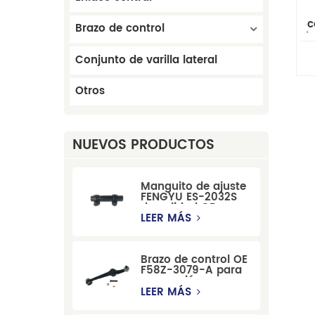
c
Brazo de control
de
Conjunto de varilla lateral
Ch
Otros
NUEVOS PRODUCTOS
Manguito de ajuste
FENGYU ES-2032S
de calidad OE para
Mercury, Pontiac,
LEER MÁS
GM y Ford
Brazo de control OE
F58Z-3079-A para
suspensión
delantera de Ford
LEER MÁS
Windstar MPV Super
Duty