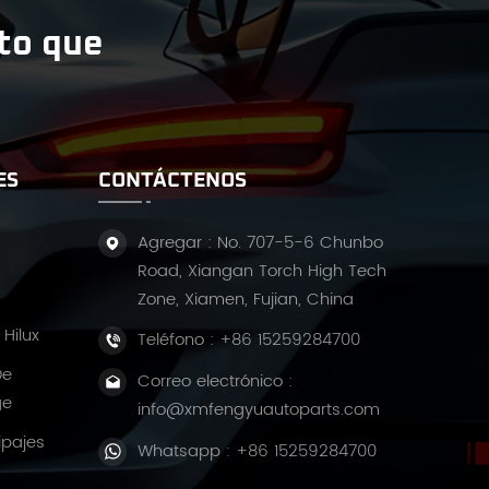
ito que
ES
CONTÁCTENOS
Agregar : No. 707-5-6 Chunbo
Road, Xiangan Torch High Tech
Zone, Xiamen, Fujian, China
Hilux
Teléfono :
+86 15259284700
De
Correo electrónico :
ge
info@xmfengyuautoparts.com
ipajes
Whatsapp :
+86 15259284700