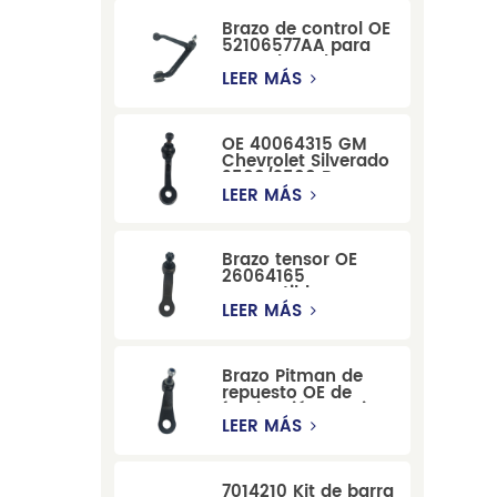
Brazo de control OE
52106577AA para
reemplazo de
suspensión de
LEER MÁS
Dodge RAM
1500/Dodge
Durango
OE 40064315 GM
Chevrolet Silverado
2500/3500 Brazo
tensor para una
LEER MÁS
dirección suave
Brazo tensor OE
26064165
compatible con
modelos Cadillac
LEER MÁS
Escalade y
Chevrolet
Brazo Pitman de
repuesto OE de
fabricación precisa
12479051, fabricado
LEER MÁS
por una fábrica
china, compatible
con modelos
7014210 Kit de barra
Cadillac, Chevrolet