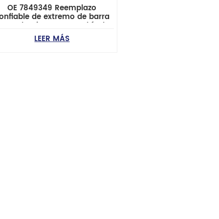
OE 7849349 Reemplazo
onfiable de extremo de barra
 acoplamiento para vehículos
GM
LEER MÁS
evrolet/Buick/Cadillac/Oldsmobile/Pontiac