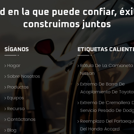
d en la que puede confiar, éx
construimos juntos
SÍGANOS
ETIQUETAS CALIENT
Hogar
Rótula De La Camioneta
Nissan
Sobre Nosotros
Extremo De Barra De
Productos
Acoplamiento De Toyota 
Equipos
Extremo De Cremallera 
Recurso
Servicio Pesado De Dod
Contáctanos
Reemplazo Del Portaequ
Del Honda Accord
Blog