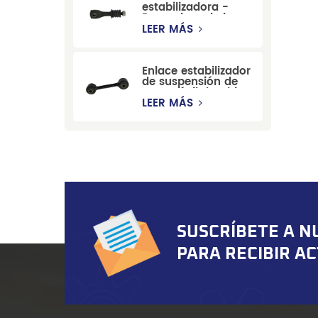
estabilizadora -
y Hummer.
Reemplazo de barra
estabilizadora de
LEER MÁS
suspensión
duradera para Ford
Mondeo GBP/BNP
Enlace estabilizador
de suspensión de
automóvil de China
para Chevrolet
LEER MÁS
Blazer GMC
Suburban
SUSCRÍBETE A N
PARA RECIBIR A