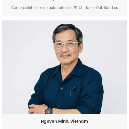
Como distribuidor de autopartes en EE. UU., la confiabilidad es
fundamental para nosotros. FENGYU lo cumple todo: pinzas de freno
de primera calidad que cumplen con nuestros estrictos estándares,
envíos rapidísimos (¡recibimos un pedido urgente en tan solo 20
días!) y un soporte excepcional. Su equi...
Nguyen Minh, Vietnam