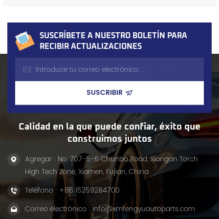
cual es crucial para nosotros. Pedimos bieletas estabilizadoras
personalizadas y todo el proceso fue fluido: comunicación clara,
muestras perfectas e incluso entregaron antes de tiempo. Los clientes
SUSCRÍBETE A NUESTRO BOLETÍN PARA
siguen volviendo porque las pi...
RECIBIR ACTUALIZACIONES
Calidad en la que puede confiar, éxito que
construimos juntos
Agregar : No. 707-5-6 Chunbo Road, Xiangan Torch
High Tech Zone, Xiamen, Fujian, China
Teléfono :
+86 15259284700
Correo electrónico :
info@xmfengyuautoparts.com