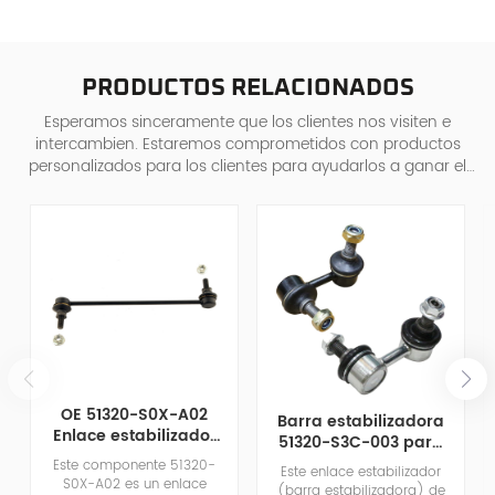
PRODUCTOS RELACIONADOS
Esperamos sinceramente que los clientes nos visiten e
intercambien. Estaremos comprometidos con productos
personalizados para los clientes para ayudarlos a ganar el
mercado y lograr una situa
OE 51320-S0X-A02
Barra estabilizadora
Enlace estabilizador
51320-S3C-003 para
de calidad para
Honda
Este componente 51320-
Este enlace estabilizador
Honda Chrysler
S0X-A02 es un enlace
(barra estabilizadora) de