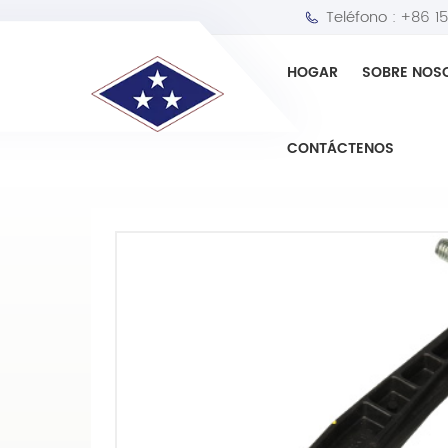
Teléfono :
+86 1
HOGAR
SOBRE NOS
HOGAR
Barra estabilizadora para coche ja
CONTÁCTENOS