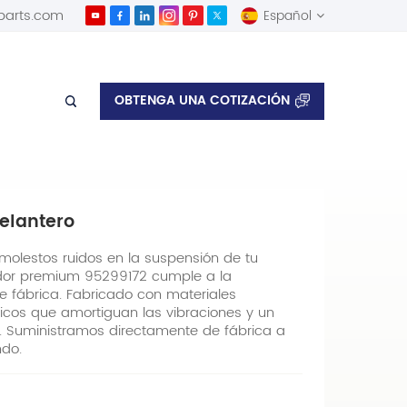
parts.com
Español
English
OBTENGA UNA COTIZACIÓN
Español
Delantero
molestos ruidos en la suspensión de tu
ador premium 95299172 cumple a la
de fábrica. Fabricado con materiales
sticos que amortiguan las vibraciones y un
. Suministramos directamente de fábrica a
ndo.