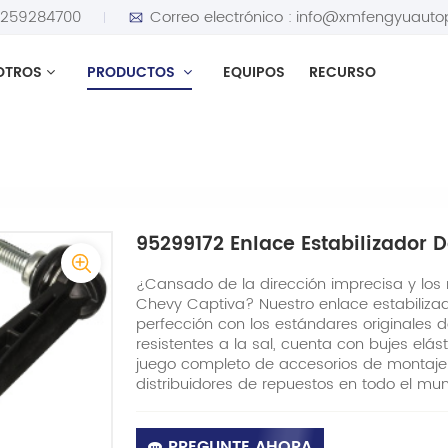
5259284700
Correo electrónico :
info@xmfengyuauto
OTROS
PRODUCTOS
EQUIPOS
RECURSO
ponés
95299172 Enlace estabilizador delantero
95299172 Enlace Estabilizador 
¿Cansado de la dirección imprecisa y los 
Chevy Captiva? Nuestro enlace estabiliz
perfección con los estándares originales 
resistentes a la sal, cuenta con bujes elá
juego completo de accesorios de montaje
distribuidores de repuestos en todo el mu
PREGUNTE AHORA