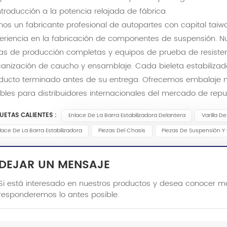
Introducción a la potencia relajada de fábrica
os un fabricante profesional de autopartes con capital tai
eriencia en la fabricación de componentes de suspensión. Nu
eas de producción completas y equipos de prueba de resisten
canización de caucho y ensamblaje. Cada bieleta estabiliza
ducto terminado antes de su entrega. Ofrecemos embalaje n
xibles para distribuidores internacionales del mercado de repu
QUETAS CALIENTES :
Enlace De La Barra Estabilizadora Delantera
Varilla D
lace De La Barra Estabilizadora
Piezas Del Chasis
Piezas De Suspensión Y 
DEJAR UN MENSAJE
Si está interesado en nuestros productos y desea conocer má
responderemos lo antes posible.