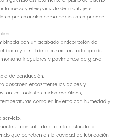
ca siguiendo estrictamente el plano de diseño
 de la rosca y el espaciado de montaje, sin
lleres profesionales como particulares pueden
 clima
combinada con un acabado anticorrosión de
 el barro y la sal de carretera en todo tipo de
de montaña irregulares y pavimentos de grava
encia de conducción.
ono absorben eficazmente los golpes y
vitan los molestos ruidos metálicos,
as temperaturas como en invierno con humedad y
 servicio.
te el conjunto de la rótula, aislando por
iendo que penetren en la cavidad de lubricación