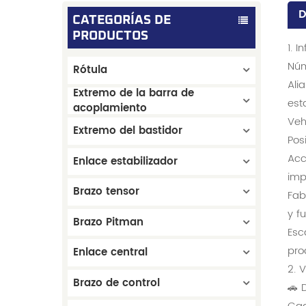
D
CATEGORÍAS DE
PRODUCTOS
1. 
Núm
Rótula
Ali
Extremo de la barra de
est
acoplamiento
Veh
Extremo del bastidor
Pos
Acc
Enlace estabilizador
imp
Brazo tensor
Fab
y f
Brazo Pitman
Esc
pro
Enlace central
2. 
Brazo de control
🚗 