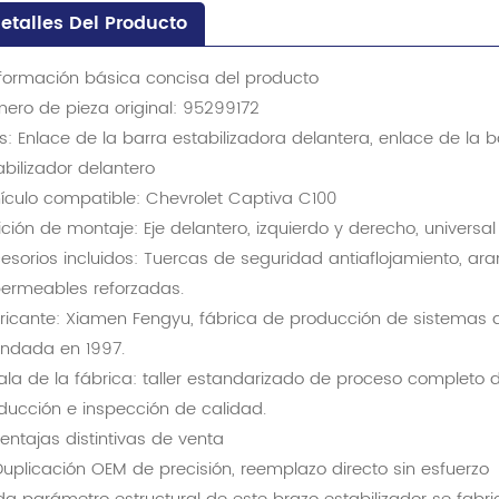
etalles Del Producto
Información básica concisa del producto
ero de pieza original: 95299172
as: Enlace de la barra estabilizadora delantera, enlace de la b
abilizador delantero
ículo compatible: Chevrolet Captiva C100
ición de montaje: Eje delantero, izquierdo y derecho, universal
esorios incluidos: Tuercas de seguridad antiaflojamiento, ar
ermeables reforzadas.
ricante: Xiamen Fengyu, fábrica de producción de sistemas 
undada en 1997.
ala de la fábrica: taller estandarizado de proceso completo 
ducción e inspección de calidad.
Ventajas distintivas de venta
Duplicación OEM de precisión, reemplazo directo sin esfuerzo