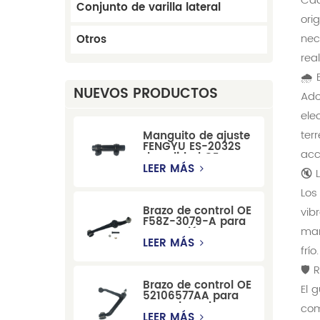
Cad
Conjunto de varilla lateral
ori
nec
Otros
rea
🌧 
NUEVOS PRODUCTOS
Ado
ele
ter
Manguito de ajuste
FENGYU ES-2032S
acc
de calidad OE para
Mercury, Pontiac,
LEER MÁS
🔇 
GM y Ford
Los
Brazo de control OE
vib
F58Z-3079-A para
man
suspensión
delantera de Ford
LEER MÁS
frío.
Windstar MPV Super
Duty
🛡 
Brazo de control OE
El 
52106577AA para
reemplazo de
com
suspensión de
LEER MÁS