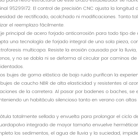
a parámetro estructural de este brazo estabilizador se fabri
ginal 95299172. El control de precisión CNC ajusta la longitud
esidad de rectificado, acolchado ni modificaciones. Tanto ta
lizar el reemplazo fácilmente.
Eje principal de acero forjado anticorrosión para todo tipo de
pta una tecnología de forjado integral de una sola pieza, 
ctroforesis multicapa. Resiste la erosión causada por la lluvia,
renos, y no se dobla ni se deforma al circular por caminos 
identados.
Los bujes de goma elástica de bajo ruido purifican la experi
 bujes de caucho NBR de alta elasticidad y resistentes al oz
raciones de la carretera. Al pasar por badenes o baches, se e
teniendo un habitáculo silencioso tanto en verano con alt
Rótula totalmente sellada y envuelta para prolongar el ciclo de
guardapolvo integrado de mayor tamaño envuelve herméticamen
pleto los sedimentos, el agua de lluvia y la suciedad, impid