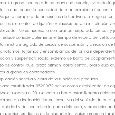
erna. La grasa incorporada se mantiene estable, evitando fug
ula, lo que reduce la necesidad de mantenimiento frecuente.
Paquete completo de accesorios de hardware a juego en un 
os los elementos de fijación exclusivos para la instalación
abilizador. No es necesario comprar por separado tuercas y 
 reduce considerablemente el tiempo de espera del vehículo 
Suministro integrado de piezas de suspensión y dirección de 
arrollamos, forjamos y ensamblamos de forma independiente
ección y suspensión: rótula, extremo de barra de acoplamiento
zo de control, buje, brazo pitman, barra central, brazo auxilia
tos a granel en contenedores.
Explicación sencilla y clara de la función del producto
enlace estabilizador 95299172 actúa como estabilizador de equ
vrolet Captiva C100. Conecta la barra estabilizadora delanter
cazmente la inclinación lateral excesiva del vehículo durante 
stabilidad y descontrol en la parte delantera, y proporciona
plazamientos diarios en la ciudad y los viajes largos en famili