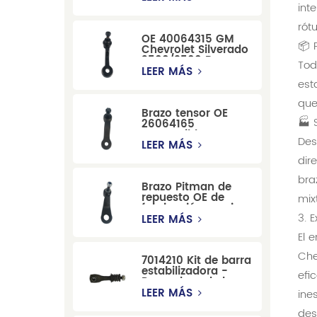
Dodge RAM
int
1500/Dodge
rót
Durango
OE 40064315 GM
📦 
Chevrolet Silverado
2500/3500 Brazo
Tod
tensor para una
LEER MÁS
dirección suave
est
que
Brazo tensor OE
🏭 
26064165
compatible con
Des
modelos Cadillac
LEER MÁS
Escalade y
dir
Chevrolet
bra
Brazo Pitman de
repuesto OE de
mix
fabricación precisa
3. 
12479051, fabricado
LEER MÁS
por una fábrica
El 
china, compatible
con modelos
Che
7014210 Kit de barra
Cadillac, Chevrolet
estabilizadora -
y Hummer.
efi
Reemplazo de barra
estabilizadora de
LEER MÁS
ine
suspensión
des
duradera para Ford