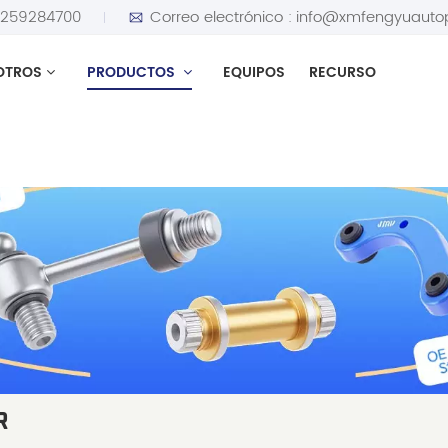
5259284700
Correo electrónico :
info@xmfengyuauto
OTROS
PRODUCTOS
EQUIPOS
RECURSO
R