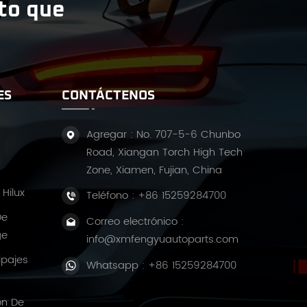
ito que
ES
CONTÁCTENOS
Agregar : No. 707-5-6 Chunbo
Road, Xiangan Torch High Tech
Zone, Xiamen, Fujian, China
Hilux
Teléfono :
+86 15259284700
De
Correo electrónico :
ge
info@xmfengyuautoparts.com
ipajes
Whatsapp :
+86 15259284700
ón De