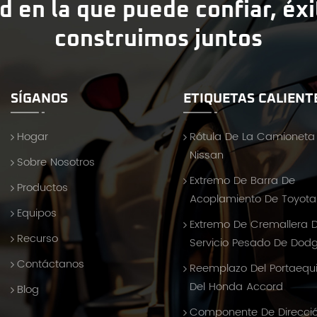
d en la que puede confiar, éx
construimos juntos
SÍGANOS
ETIQUETAS CALIENT
Hogar
Rótula De La Camioneta
Nissan
Sobre Nosotros
Extremo De Barra De
Productos
Acoplamiento De Toyota 
Equipos
Extremo De Cremallera 
Recurso
Servicio Pesado De Dod
Contáctanos
Reemplazo Del Portaequ
Del Honda Accord
Blog
Componente De Direcci