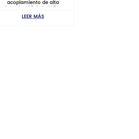
acoplamiento de alta
esistencia 48510-2s485 para
Nissan Navara D22 / NP300 /
LEER MÁS
Frontier Pickup