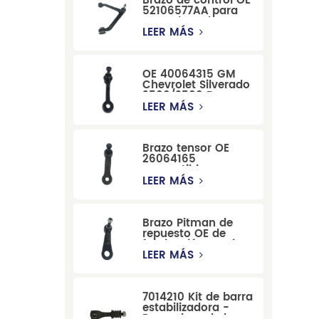
Brazo de control OE
52106577AA para
reemplazo de
suspensión de
LEER MÁS
Dodge RAM
1500/Dodge
Durango
OE 40064315 GM
Chevrolet Silverado
2500/3500 Brazo
tensor para una
LEER MÁS
dirección suave
Brazo tensor OE
26064165
compatible con
modelos Cadillac
LEER MÁS
Escalade y
Chevrolet
Brazo Pitman de
repuesto OE de
fabricación precisa
12479051, fabricado
LEER MÁS
por una fábrica
china, compatible
con modelos
7014210 Kit de barra
Cadillac, Chevrolet
estabilizadora -
y Hummer.
Reemplazo de barra