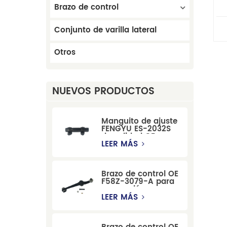
Brazo de control
r
Conjunto de varilla lateral
Otros
NUEVOS PRODUCTOS
Manguito de ajuste
FENGYU ES-2032S
de calidad OE para
Mercury, Pontiac,
LEER MÁS
GM y Ford
Brazo de control OE
F58Z-3079-A para
suspensión
delantera de Ford
LEER MÁS
Windstar MPV Super
Duty