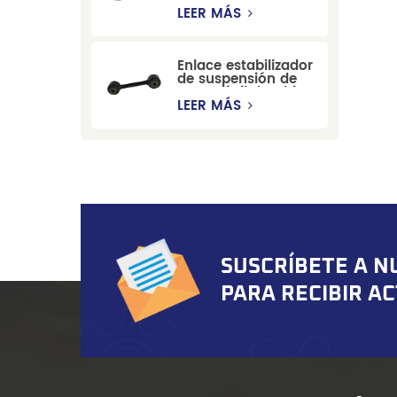
estabilizadora de
LEER MÁS
suspensión
duradera para Ford
Mondeo GBP/BNP
Enlace estabilizador
de suspensión de
automóvil de China
para Chevrolet
LEER MÁS
Blazer GMC
Suburban
SUSCRÍBETE A N
PARA RECIBIR A