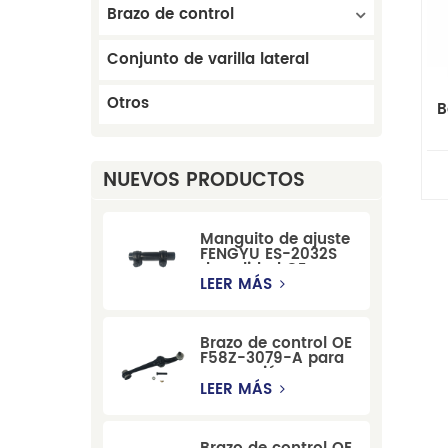
Brazo de control
Conjunto de varilla lateral
Otros
B
NUEVOS PRODUCTOS
Manguito de ajuste
FENGYU ES-2032S
de calidad OE para
Mercury, Pontiac,
LEER MÁS
GM y Ford
Brazo de control OE
F58Z-3079-A para
suspensión
delantera de Ford
LEER MÁS
Windstar MPV Super
Duty