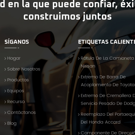
d en la que puede confiar, éx
construimos juntos
SÍGANOS
ETIQUETAS CALIENT
Hogar
Rótula De La Camioneta
Nissan
Sobre Nosotros
Extremo De Barra De
Productos
Acoplamiento De Toyota 
Equipos
Extremo De Cremallera 
Recurso
Servicio Pesado De Dod
Contáctanos
Reemplazo Del Portaequ
Del Honda Accord
Blog
Componente De Direcci