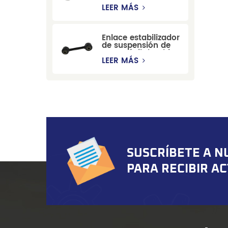
estabilizadora de
LEER MÁS
suspensión
duradera para Ford
Mondeo GBP/BNP
Enlace estabilizador
de suspensión de
automóvil de China
para Chevrolet
LEER MÁS
Blazer GMC
Suburban
SUSCRÍBETE A N
PARA RECIBIR A