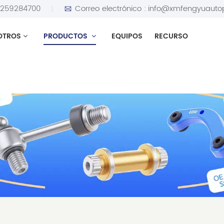
5259284700
Correo electrónico :
info@xmfengyuauto
OTROS
PRODUCTOS
EQUIPOS
RECURSO