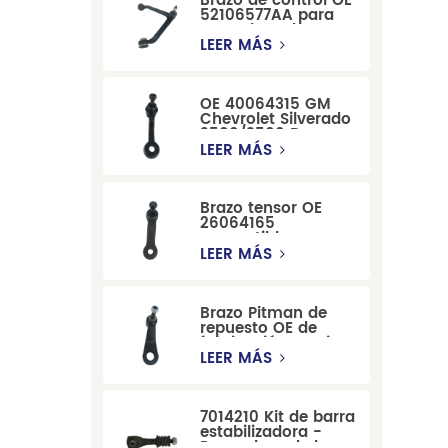
Brazo de control OE
52106577AA para
reemplazo de
suspensión de
LEER MÁS
Dodge RAM
1500/Dodge
Durango
OE 40064315 GM
Chevrolet Silverado
2500/3500 Brazo
tensor para una
LEER MÁS
dirección suave
Brazo tensor OE
26064165
compatible con
modelos Cadillac
LEER MÁS
Escalade y
Chevrolet
Brazo Pitman de
repuesto OE de
fabricación precisa
12479051, fabricado
LEER MÁS
por una fábrica
china, compatible
con modelos
7014210 Kit de barra
Cadillac, Chevrolet
estabilizadora -
y Hummer.
Reemplazo de barra