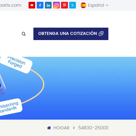
parts.com
Español
English
OBTENGA UNA COTIZACIÓN
Español
HOGAR
54830-25000