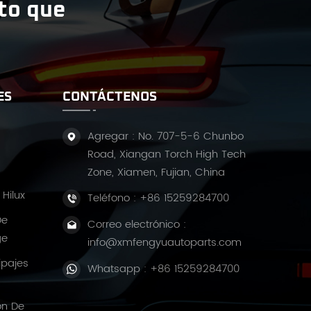
ito que
ES
CONTÁCTENOS
Agregar : No. 707-5-6 Chunbo
Road, Xiangan Torch High Tech
Zone, Xiamen, Fujian, China
Hilux
Teléfono :
+86 15259284700
De
Correo electrónico :
ge
info@xmfengyuautoparts.com
ipajes
Whatsapp :
+86 15259284700
ón De