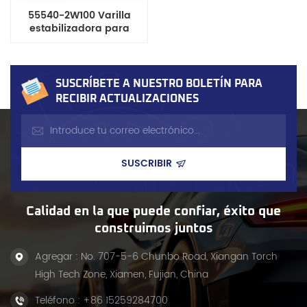
55540-2W100 Varilla
estabilizadora para
autopartes
SUSCRÍBETE A NUESTRO BOLETÍN PARA
RECIBIR ACTUALIZACIONES
Calidad en la que puede confiar, éxito que
construimos juntos
Agregar : No. 707-5-6 Chunbo Road, Xiangan Torch
High Tech Zone, Xiamen, Fujian, China
Teléfono :
+86 15259284700