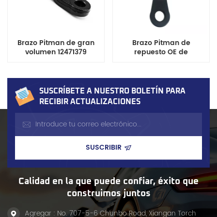
Brazo Pitman de gran
Brazo Pitman de
volumen 12471379
repuesto OE de
compatible con GMC
fabricación precisa
Savana y Chevrolet
12479051, fabricado por
Express, componente
una fábrica china,
duradero del sistema de
compatible con modelos
SUSCRÍBETE A NUESTRO BOLETÍN PARA
dirección
Cadillac, Chevrolet y
RECIBIR ACTUALIZACIONES
Hummer.
Calidad en la que puede confiar, éxito que
construimos juntos
Agregar : No. 707-5-6 Chunbo Road, Xiangan Torch