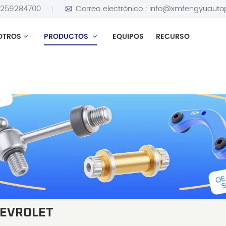
5259284700
Correo electrónico :
info@xmfengyuauto
OTROS
PRODUCTOS
EQUIPOS
RECURSO
HEVROLET