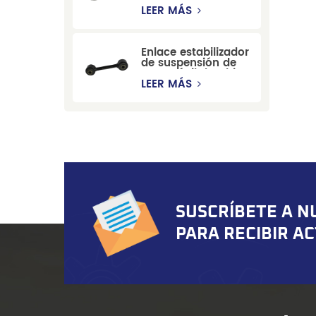
estabilizadora de
LEER MÁS
suspensión
duradera para Ford
Mondeo GBP/BNP
Enlace estabilizador
de suspensión de
automóvil de China
para Chevrolet
LEER MÁS
Blazer GMC
Suburban
SUSCRÍBETE A N
PARA RECIBIR A