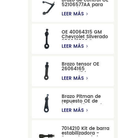
Brazo de control OE
52106577AA para
reemplazo de
suspensión de
LEER MÁS
Dodge RAM
1500/Dodge
Durango
OE 40064315 GM
Chevrolet Silverado
2500/3500 Brazo
tensor para una
LEER MÁS
dirección suave
Brazo tensor OE
26064165
compatible con
modelos Cadillac
LEER MÁS
Escalade y
Chevrolet
Brazo Pitman de
repuesto OE de
fabricación precisa
12479051, fabricado
LEER MÁS
por una fábrica
china, compatible
con modelos
7014210 Kit de barra
Cadillac, Chevrolet
estabilizadora -
y Hummer.
Reemplazo de barra