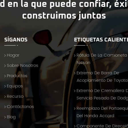
d en la que puede confiar, éx
construimos juntos
SÍGANOS
ETIQUETAS CALIENT
Hogar
Rótula De La Camioneta
Nissan
Sobre Nosotros
Extremo De Barra De
Productos
Acoplamiento De Toyota 
Equipos
Extremo De Cremallera 
Recurso
Servicio Pesado De Dod
Contáctanos
Reemplazo Del Portaequ
Del Honda Accord
Blog
Componente De Direcci