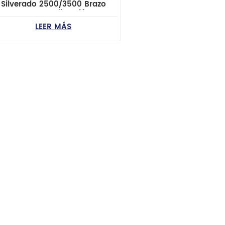
Silverado 2500/3500 Brazo
nsor para una dirección suave
LEER MÁS