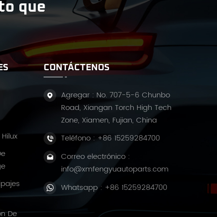
ito que
ES
CONTÁCTENOS
Agregar : No. 707-5-6 Chunbo
Road, Xiangan Torch High Tech
Zone, Xiamen, Fujian, China
Hilux
Teléfono :
+86 15259284700
De
Correo electrónico :
ge
info@xmfengyuautoparts.com
ipajes
Whatsapp :
+86 15259284700
ón De