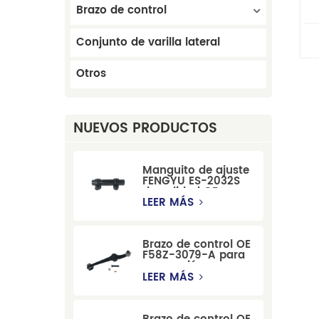
Brazo de control
te
Conjunto de varilla lateral
Otros
NUEVOS PRODUCTOS
Manguito de ajuste
FENGYU ES-2032S
de calidad OE para
Mercury, Pontiac,
LEER MÁS
GM y Ford
Brazo de control OE
F58Z-3079-A para
suspensión
delantera de Ford
LEER MÁS
Windstar MPV Super
Duty