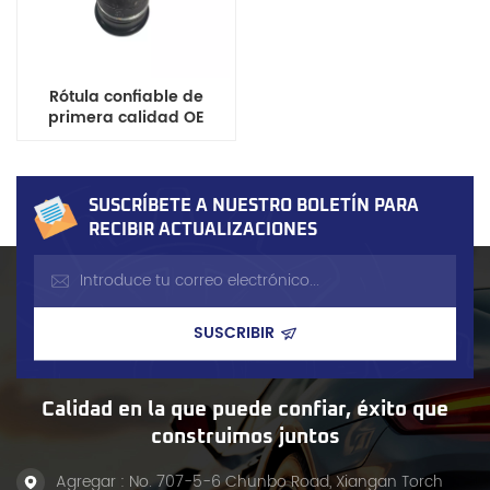
Rótula confiable de
primera calidad OE
15049881 compatible con
Chevrolet
Avalanche/Silverado/Suburban,
GMC Sierra y Hummer H2
SUSCRÍBETE A NUESTRO BOLETÍN PARA
RECIBIR ACTUALIZACIONES
Calidad en la que puede confiar, éxito que
construimos juntos
Agregar : No. 707-5-6 Chunbo Road, Xiangan Torch