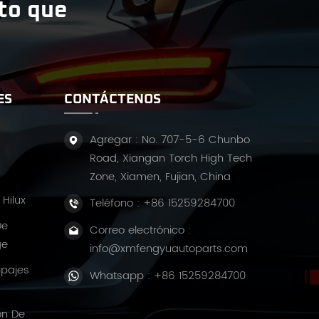
ito que
ES
CONTÁCTENOS
Agregar : No. 707-5-6 Chunbo
Road, Xiangan Torch High Tech
Zone, Xiamen, Fujian, China
Hilux
Teléfono :
+86 15259284700
De
Correo electrónico :
ge
info@xmfengyuautoparts.com
ipajes
Whatsapp :
+86 15259284700
ón De