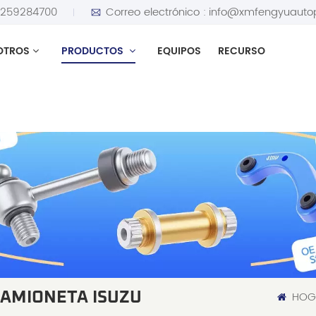
5259284700
Correo electrónico :
info@xmfengyuauto
OTROS
PRODUCTOS
EQUIPOS
RECURSO
HOG
CAMIONETA ISUZU