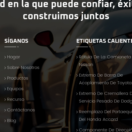
d en la que puede confiar, éx
construimos juntos
SÍGANOS
ETIQUETAS CALIENT
Hogar
Rótula De La Camioneta
Nissan
Sobre Nosotros
Extremo De Barra De
Productos
Acoplamiento De Toyota 
Equipos
Extremo De Cremallera 
Recurso
Servicio Pesado De Dod
Contáctanos
Reemplazo Del Portaequ
Del Honda Accord
Blog
Componente De Direcci