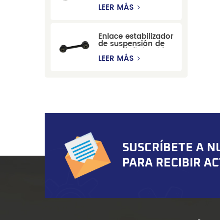
estabilizadora de
LEER MÁS
suspensión
duradera para Ford
Mondeo GBP/BNP
Enlace estabilizador
de suspensión de
automóvil de China
para Chevrolet
LEER MÁS
Blazer GMC
Suburban
SUSCRÍBETE A N
PARA RECIBIR A