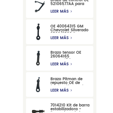
Brazo de control OE
52106577AA para
reemplazo de
suspensión de
LEER MÁS
Dodge RAM
1500/Dodge
Durango
OE 40064315 GM
Chevrolet Silverado
2500/3500 Brazo
tensor para una
LEER MÁS
dirección suave
Brazo tensor OE
26064165
compatible con
modelos Cadillac
LEER MÁS
Escalade y
Chevrolet
Brazo Pitman de
repuesto OE de
fabricación precisa
12479051, fabricado
LEER MÁS
por una fábrica
china, compatible
con modelos
7014210 Kit de barra
Cadillac, Chevrolet
estabilizadora -
y Hummer.
Reemplazo de barra