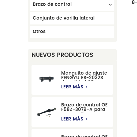
8
Brazo de control
Conjunto de varilla lateral
Otros
NUEVOS PRODUCTOS
Manguito de ajuste
FENGYU ES-2032S
de calidad OE para
Mercury, Pontiac,
LEER MÁS
GM y Ford
Brazo de control OE
F58Z-3079-A para
suspensión
delantera de Ford
LEER MÁS
Windstar MPV Super
Duty