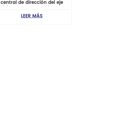
central de dirección del eje
delantero para camioneta
Nissan March K11/D21
LEER MÁS