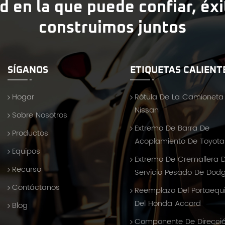
d en la que puede confiar, éx
construimos juntos
SÍGANOS
ETIQUETAS CALIENT
Hogar
Rótula De La Camioneta
Nissan
Sobre Nosotros
Extremo De Barra De
Productos
Acoplamiento De Toyota 
Equipos
Extremo De Cremallera 
Recurso
Servicio Pesado De Dod
Contáctanos
Reemplazo Del Portaequ
Del Honda Accord
Blog
Componente De Direcci