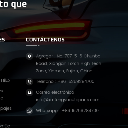
ito que
ES
CONTÁCTENOS
Agregar : No. 707-5-6 Chunbo
Road, Xiangan Torch High Tech
Zone, Xiamen, Fujian, China
Hilux
Teléfono :
+86 15259284700
De
Correo electrónico :
ge
info@xmfengyuautoparts.com
ipajes
Whatsapp :
+86 15259284700
ón De