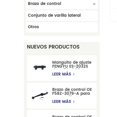
Brazo de control
Conjunto de varilla lateral
Otros
NUEVOS PRODUCTOS
Manguito de ajuste
FENGYU ES-2032S
de calidad OE para
Mercury, Pontiac,
LEER MÁS
GM y Ford
Brazo de control OE
F58Z-3079-A para
suspensión
delantera de Ford
LEER MÁS
Windstar MPV Super
Duty