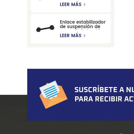
estabilizadora de
LEER MÁS
suspensión
duradera para Ford
Mondeo GBP/BNP
Enlace estabilizador
de suspensión de
automóvil de China
para Chevrolet
LEER MÁS
Blazer GMC
Suburban
SUSCRÍBETE A N
PARA RECIBIR A