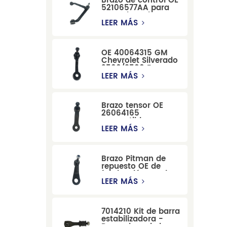
Brazo de control OE
52106577AA para
reemplazo de
suspensión de
LEER MÁS
Dodge RAM
1500/Dodge
Durango
OE 40064315 GM
Chevrolet Silverado
2500/3500 Brazo
tensor para una
LEER MÁS
dirección suave
Brazo tensor OE
26064165
compatible con
modelos Cadillac
LEER MÁS
Escalade y
Chevrolet
Brazo Pitman de
repuesto OE de
fabricación precisa
12479051, fabricado
LEER MÁS
por una fábrica
china, compatible
con modelos
7014210 Kit de barra
Cadillac, Chevrolet
estabilizadora -
y Hummer.
Reemplazo de barra