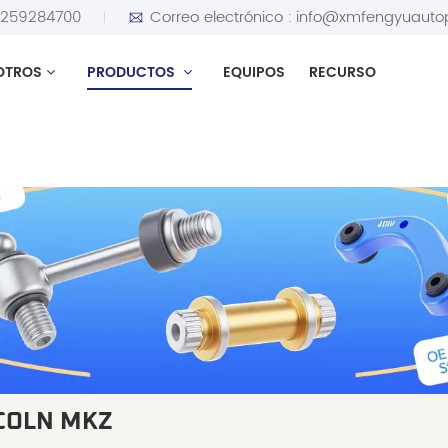
5259284700
Correo electrónico :
info@xmfengyuauto
OTROS
PRODUCTOS
EQUIPOS
RECURSO
NCOLN MKZ