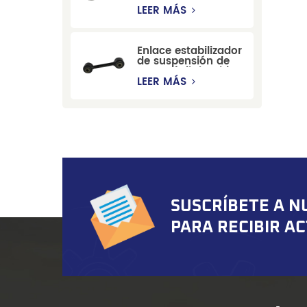
estabilizadora de
LEER MÁS
suspensión
duradera para Ford
Mondeo GBP/BNP
Enlace estabilizador
de suspensión de
automóvil de China
para Chevrolet
LEER MÁS
Blazer GMC
Suburban
SUSCRÍBETE A N
PARA RECIBIR A