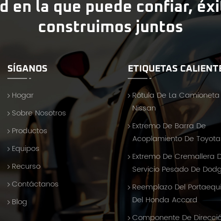
d en la que puede confiar, éx
construimos juntos
SÍGANOS
ETIQUETAS CALIENT
Hogar
Rótula De La Camioneta
Nissan
Sobre Nosotros
Extremo De Barra De
Productos
Acoplamiento De Toyota 
Equipos
Extremo De Cremallera 
Recurso
Servicio Pesado De Dod
Contáctanos
Reemplazo Del Portaequ
Del Honda Accord
Blog
Componente De Direcci