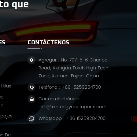
ito que
ES
CONTÁCTENOS
Agregar : No. 707-5-6 Chunbo
Road, Xiangan Torch High Tech
Zone, Xiamen, Fujian, China
Hilux
Teléfono :
+86 15259284700
De
Correo electrónico :
ge
info@xmfengyuautoparts.com
ipajes
Whatsapp :
+86 15259284700
ón De