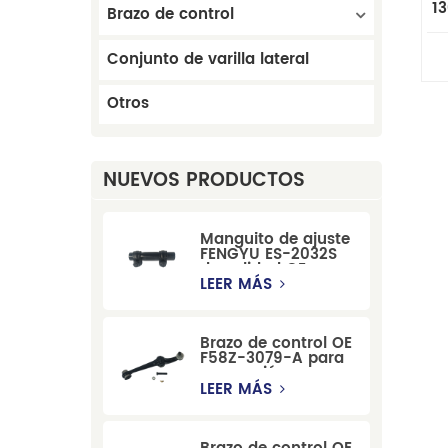
1
Brazo de control
Conjunto de varilla lateral
Otros
NUEVOS PRODUCTOS
Manguito de ajuste
FENGYU ES-2032S
de calidad OE para
Mercury, Pontiac,
LEER MÁS
GM y Ford
Brazo de control OE
F58Z-3079-A para
suspensión
delantera de Ford
LEER MÁS
Windstar MPV Super
Duty