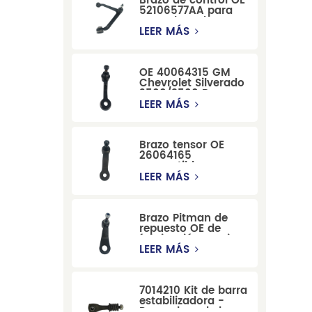
Brazo de control OE
52106577AA para
reemplazo de
suspensión de
LEER MÁS
Dodge RAM
1500/Dodge
Durango
OE 40064315 GM
Chevrolet Silverado
2500/3500 Brazo
tensor para una
LEER MÁS
dirección suave
Brazo tensor OE
26064165
compatible con
modelos Cadillac
LEER MÁS
Escalade y
Chevrolet
Brazo Pitman de
repuesto OE de
fabricación precisa
12479051, fabricado
LEER MÁS
por una fábrica
china, compatible
con modelos
7014210 Kit de barra
Cadillac, Chevrolet
estabilizadora -
y Hummer.
Reemplazo de barra