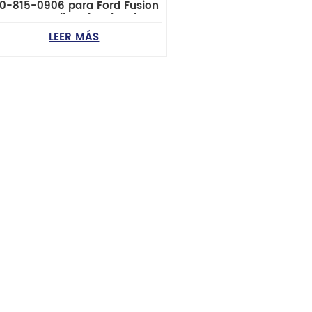
30-815-0906 para Ford Fusion
Mercury Milan Lincoln Mkz
Zephyr
LEER MÁS