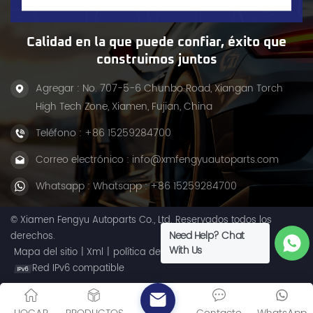
Calidad en la que puede confiar, éxito que
construimos juntos
Agregar : No. 707-5-6 Chunbo Road, Xiangan Torch
High Tech Zone, Xiamen, Fujian, China
Teléfono :
+86 15259284700
Correo electrónico :
info@xmfengyuautoparts.com
Whatsapp :
Whatsapp : +86 15259284700
© Xiamen Fengyu Autoparts Co., Ltd. Reservados todos los
Need Help? Chat
derechos.
With Us
Mapa del sitio
|
Xml
|
política de privacidad
Red IPv6 compatible