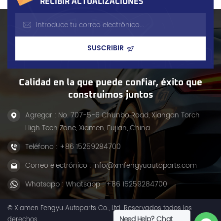
RECIBIR ACTUALIZACIONES
Calidad en la que puede confiar, éxito que
construimos juntos
Agregar : No. 707-5-6 Chunbo Road, Xiangan Torch
High Tech Zone, Xiamen, Fujian, China
Teléfono :
+86 15259284700
Correo electrónico :
info@xmfengyuautoparts.com
Whatsapp :
Whatsapp : +86 15259284700
© Xiamen Fengyu Autoparts Co., Ltd. Reservados todos los
Need Help? Chat
derechos.