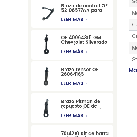
Se
Brazo de control OE
52106577AA para
Ma
reemplazo de
suspensión de
LEER MÁS
Dodge RAM
C
1500/Dodge
Durango
Ce
OE 40064315 GM
Chevrolet Silverado
2500/3500 Brazo
M
tensor para una
LEER MÁS
dirección suave
St
Brazo tensor OE
Más
26064165
compatible con
modelos Cadillac
LEER MÁS
Escalade y
Chevrolet
Brazo Pitman de
repuesto OE de
fabricación precisa
12479051, fabricado
LEER MÁS
por una fábrica
china, compatible
con modelos
7014210 Kit de barra
Cadillac, Chevrolet