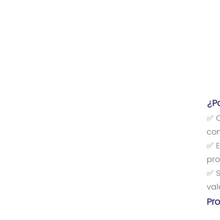
¿P
✅ C
con
✅ E
pro
✅ S
val
Pr