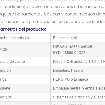
n rendimiento fiable, tanto en zonas urbanas como e
requiere herramientas básicas y conocimientos de m
ra mecánicos profesionales como para aficionados a
rámetros del producto:
mbre del artículo
Enlace central
NISSAN: 48560-04C25
.º OE
SYD: 48560-04C25
odelo de coche
Nissan ICHI autobús 1,8/2,4 1
sición
Delantero/Trasero
arca
FENG YU o tu marca
aquete
Embalaje neutral y embalaje de
licitud
Sistemas de dirección y suspe