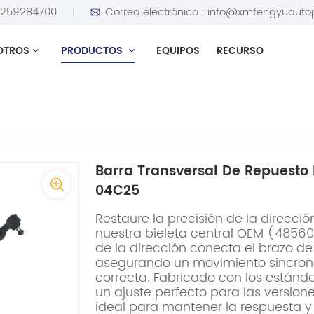
5259284700
Correo electrónico :
info@xmfengyuauto
OTROS
PRODUCTOS
EQUIPOS
RECURSO
 de repuesto para Nissan Ichi Van Bus 48560-04C25
Barra Transversal De Repuesto
04C25
Restaure la precisión de la direcci
nuestra bieleta central OEM (4856
de la dirección conecta el brazo de 
asegurando un movimiento sincroni
correcta. Fabricado con los estánda
un ajuste perfecto para las versione
ideal para mantener la respuesta y 