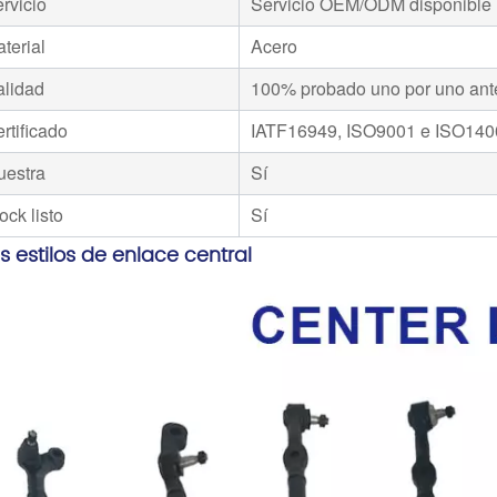
rvicio
Servicio OEM/ODM disponible
terial
Acero
alidad
100% probado uno por uno ante
rtificado
IATF16949, ISO9001 e ISO140
uestra
Sí
ock listo
Sí
 estilos de enlace central