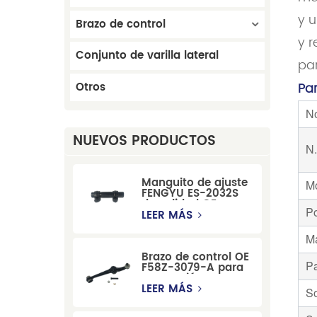
y u
Brazo de control
y 
Conjunto de varilla lateral
pa
Otros
Pa
No
NUEVOS PRODUCTOS
N
Manguito de ajuste
M
FENGYU ES-2032S
de calidad OE para
Po
Mercury, Pontiac,
LEER MÁS
GM y Ford
M
Brazo de control OE
P
F58Z-3079-A para
suspensión
delantera de Ford
LEER MÁS
So
Windstar MPV Super
Duty