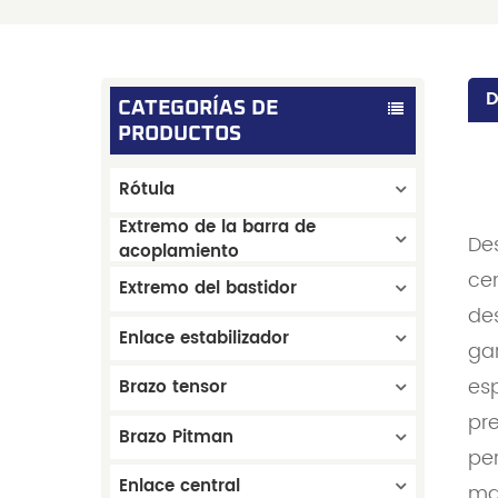
D
CATEGORÍAS DE
PRODUCTOS
Rótula
Extremo de la barra de
Des
acoplamiento
ce
Extremo del bastidor
de
Enlace estabilizador
ga
esp
Brazo tensor
pre
Brazo Pitman
per
Enlace central
ma