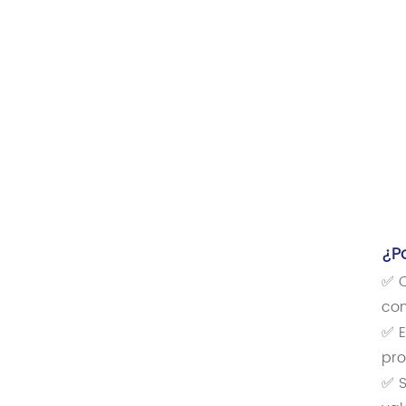
¿P
✅ C
con
✅ E
pro
✅ S