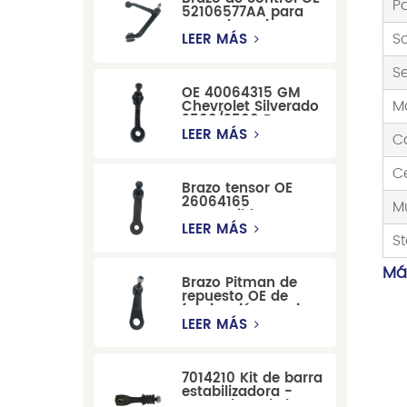
P
52106577AA para
reemplazo de
So
suspensión de
LEER MÁS
Dodge RAM
1500/Dodge
Se
Durango
OE 40064315 GM
M
Chevrolet Silverado
2500/3500 Brazo
tensor para una
LEER MÁS
C
dirección suave
C
Brazo tensor OE
26064165
M
compatible con
modelos Cadillac
LEER MÁS
St
Escalade y
Chevrolet
Más
Brazo Pitman de
repuesto OE de
fabricación precisa
12479051, fabricado
LEER MÁS
por una fábrica
china, compatible
con modelos
7014210 Kit de barra
Cadillac, Chevrolet
estabilizadora -
y Hummer.
Reemplazo de barra