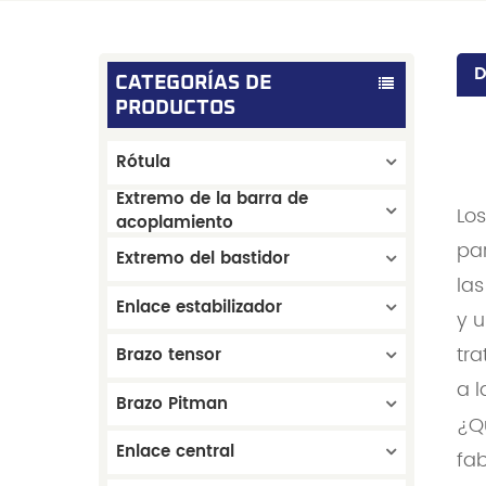
D
CATEGORÍAS DE
PRODUCTOS
Rótula
Extremo de la barra de
Los
acoplamiento
pa
Extremo del bastidor
las
Enlace estabilizador
y 
tra
Brazo tensor
a l
Brazo Pitman
¿Qu
Enlace central
fab