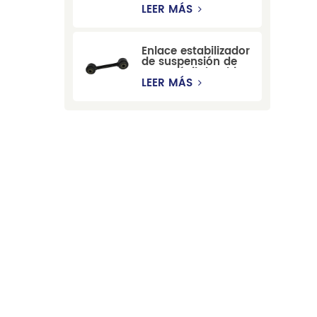
estabilizadora de
LEER MÁS
suspensión
duradera para Ford
Mondeo GBP/BNP
Enlace estabilizador
de suspensión de
automóvil de China
para Chevrolet
LEER MÁS
Blazer GMC
Suburban