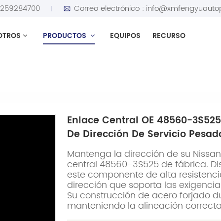
5259284700
Correo electrónico :
info@xmfengyuauto
OTROS
PRODUCTOS
EQUIPOS
RECURSO
 48560-3S525 para Nissan D22 Pickup, varillaje de dirección 
Enlace Central OE 48560-3S525 
De Dirección De Servicio Pesad
Mantenga la dirección de su Nissa
central 48560-3S525 de fábrica. D
este componente de alta resistencia
dirección que soporta las exigencias
Su construcción de acero forjado d
manteniendo la alineación correcta