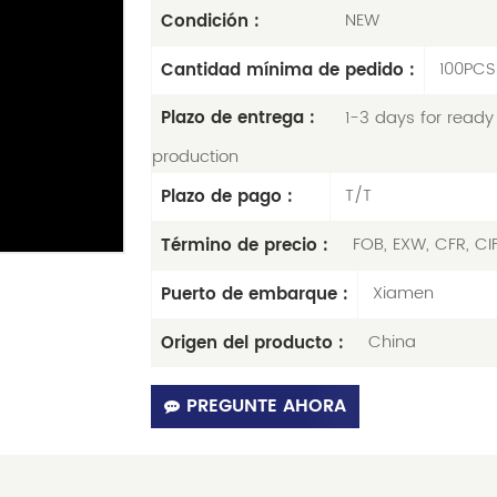
NEW
Condición :
100PCS
Cantidad mínima de pedido :
1-3 days for ready 
Plazo de entrega :
production
T/T
Plazo de pago :
FOB, EXW, CFR, CI
Término de precio :
Xiamen
Puerto de embarque :
China
Origen del producto :
PREGUNTE AHORA