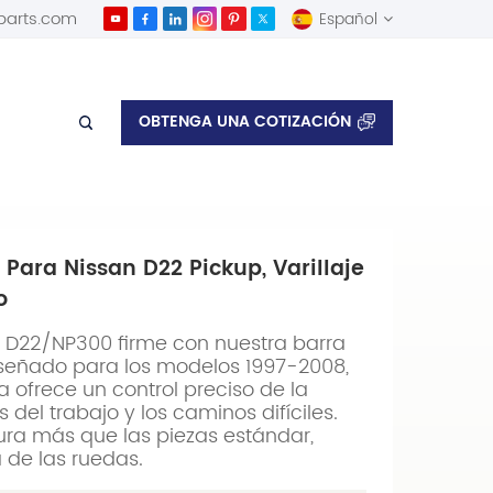
parts.com
Español
English
OBTENGA UNA COTIZACIÓN
de servicio pesado
Español
Para Nissan D22 Pickup, Varillaje
o
n D22/NP300 firme con nuestra barra
iseñado para los modelos 1997-2008,
 ofrece un control preciso de la
 del trabajo y los caminos difíciles.
ura más que las piezas estándar,
 de las ruedas.