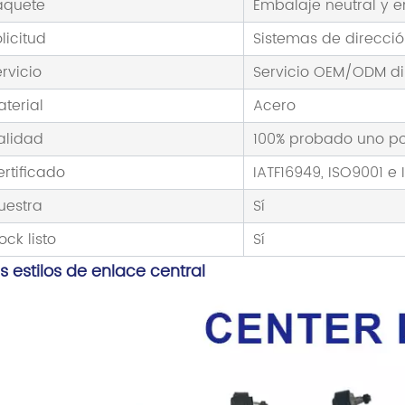
aquete
Embalaje neutral y 
licitud
Sistemas de direcci
rvicio
Servicio OEM/ODM di
aterial
Acero
alidad
100% probado uno po
ertificado
IATF16949, ISO9001 e 
uestra
Sí
ock listo
Sí
 estilos de enlace central