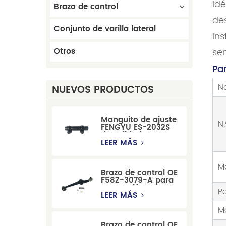
idé
Brazo de control
des
Conjunto de varilla lateral
ins
Otros
se
Pa
N
NUEVOS PRODUCTOS
Manguito de ajuste
N.
FENGYU ES-2032S
de calidad OE para
Mercury, Pontiac,
LEER MÁS
GM y Ford
M
Brazo de control OE
F58Z-3079-A para
suspensión
P
delantera de Ford
LEER MÁS
Windstar MPV Super
M
Duty
Brazo de control OE