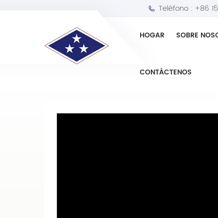
Teléfono :
+86 1
HOGAR
SOBRE NOS
HOGAR
Enlace central
Enlace central OE
CONTÁCTENOS