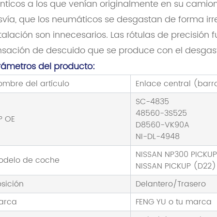
nticos a los que venían originalmente en su camione
vía, que los neumáticos se desgastan de forma irre
talación son innecesarios. Las rótulas de precisión
nsación de descuido que se produce con el desgas
rámetros del producto:
ombre del artículo
Enlace central (barr
SC-4835
48560-3S525
º OE
D8560-VK90A
NI-DL-4948
NISSAN NP300 PICKU
odelo de coche
NISSAN PICKUP (D22)
osición
Delantero/Trasero
arca
FENG YU o tu marca