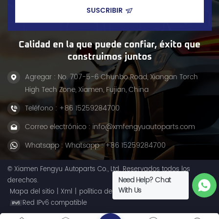
neumáticos y garantiza
proporciona un
una conducción segura. Su
rendimiento de dirección
fabricación con calidad
fiable tanto en carretera
OEM garantiza un ajuste
como fuera de ella. Fácil
perfecto y un rendimiento
de instalar y de gran
fiable para diversas
resistencia, es el repuesto
Calidad en la que puede confiar, éxito que
configuraciones de motor,
perfecto para el
construimos juntos
incluyendo las versiones de
mantenimiento del sistema
2.4L, 2.5L y 3.3L.
de dirección de su
Agregar : No. 707-5-6 Chunbo Road, Xiangan Torch
camioneta.
High Tech Zone, Xiamen, Fujian, China
Teléfono :
+86 15259284700
Correo electrónico :
info@xmfengyuautoparts.com
Whatsapp :
Whatsapp : +86 15259284700
© Xiamen Fengyu Autoparts Co., Ltd. Reservados todos los
Need Help? Chat
derechos.
With Us
Mapa del sitio
|
Xml
|
política de privacidad
Red IPv6 compatible