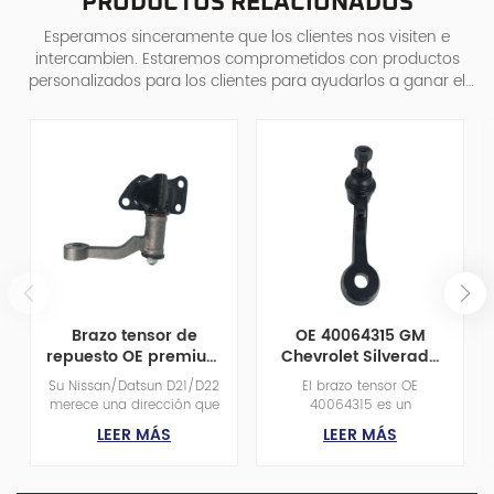
PRODUCTOS RELACIONADOS
Esperamos sinceramente que los clientes nos visiten e
intercambien. Estaremos comprometidos con productos
personalizados para los clientes para ayudarlos a ganar el
mercado y lograr una situa
Brazo tensor de
OE 40064315 GM
repuesto OE premium
Chevrolet Silverado
48530-01g25
2500/3500 Brazo
Su Nissan/Datsun D21/D22
El brazo tensor OE
compatible con
tensor para una
merece una dirección que
40064315 es un
camionetas Nissan
dirección suave
responda como nueva.
componente esencial de la
LEER MÁS
LEER MÁS
Datsun D21/D22 con
Nuestro brazo tensor
dirección, diseñado para
certificado ISO9001
48530-01G25, con
los modelos GM Chevrolet
certificación ISO9001,
SILVERADO 2500 y 3500.