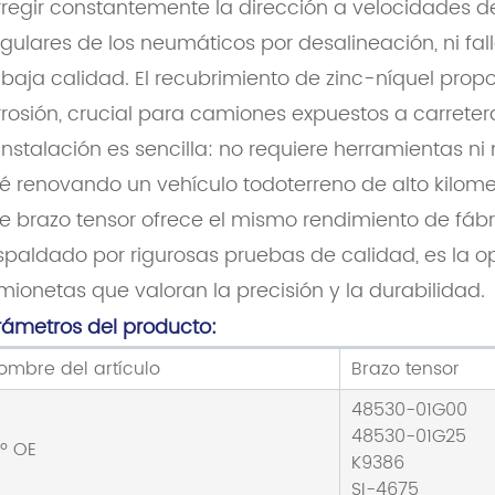
regir constantemente la dirección a velocidades de 
egulares de los neumáticos por desalineación, ni f
baja calidad. El recubrimiento de zinc-níquel propo
rosión, crucial para camiones expuestos a carretera
instalación es sencilla: no requiere herramientas n
é renovando un vehículo todoterreno de alto kilome
e brazo tensor ofrece el mismo rendimiento de fábri
paldado por rigurosas pruebas de calidad, es la opc
ionetas que valoran la precisión y la durabilidad.
rámetros del producto:
ombre del artículo
Brazo tensor
48530-01G00
48530-01G25
.º OE
K9386
SI-4675