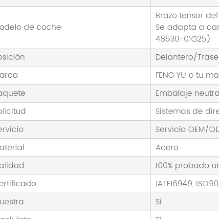
Brazo tensor del
odelo de coche
Se adapta a cam
48530-01G25)
osición
Delantero/Trase
arca
FENG YU o tu m
aquete
Embalaje neutra
olicitud
Sistemas de dir
ervicio
Servicio OEM/O
aterial
Acero
alidad
100% probado un
ertificado
IATF16949, ISO90
uestra
Sí