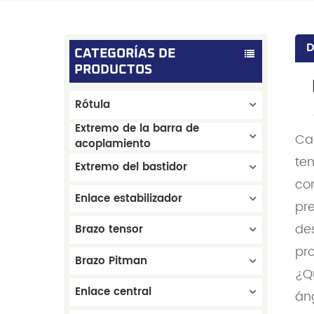
D
CATEGORÍAS DE
PRODUCTOS
Rótula
Extremo de la barra de
Ca
acoplamiento
te
Extremo del bastidor
co
Enlace estabilizador
pre
de
Brazo tensor
pro
Brazo Pitman
¿Q
Enlace central
áng