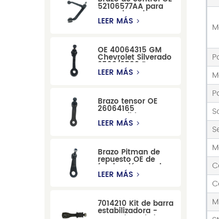
52106577AA para
reemplazo de
suspensión de
LEER MÁS
M
Dodge RAM
1500/Dodge
Durango
OE 40064315 GM
P
Chevrolet Silverado
2500/3500 Brazo
tensor para una
LEER MÁS
M
dirección suave
P
Brazo tensor OE
26064165
S
compatible con
modelos Cadillac
LEER MÁS
S
Escalade y
Chevrolet
M
Brazo Pitman de
repuesto OE de
C
fabricación precisa
12479051, fabricado
LEER MÁS
por una fábrica
C
china, compatible
con modelos
M
7014210 Kit de barra
Cadillac, Chevrolet
estabilizadora -
y Hummer.
Reemplazo de barra