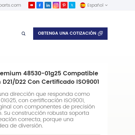
parts.com
Español
English
OBTENGA UNA COTIZACIÓN
issan Datsun D21/D22 con certificado ISO9001
Español
Premium 48530-01g25 Compatible
D21/D22 Con Certificado ISO9001
una dirección que responda como
1G25, con certificación ISO9001,
riginal con componentes de precisión
. Su construcción robusta soporta
neación correcta, porque una
dea de diversión.