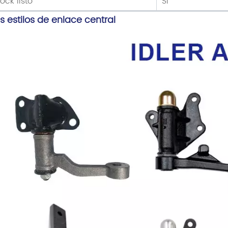
tock listo
Sí
 estilos de enlace central