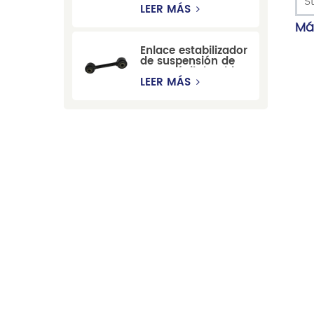
S
estabilizadora de
LEER MÁS
suspensión
Más
duradera para Ford
Mondeo GBP/BNP
Enlace estabilizador
de suspensión de
automóvil de China
para Chevrolet
LEER MÁS
Blazer GMC
Suburban