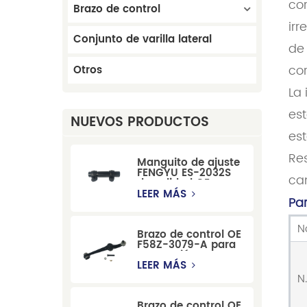
cor
Brazo de control
irr
Conjunto de varilla lateral
de 
cor
Otros
La 
est
NUEVOS PRODUCTOS
est
Res
Manguito de ajuste
FENGYU ES-2032S
cam
de calidad OE para
Mercury, Pontiac,
LEER MÁS
Pa
GM y Ford
N
Brazo de control OE
F58Z-3079-A para
suspensión
delantera de Ford
LEER MÁS
Windstar MPV Super
N
Duty
Brazo de control OE