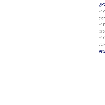
¿P
✅ C
con
✅ E
pro
✅ S
val
Pr