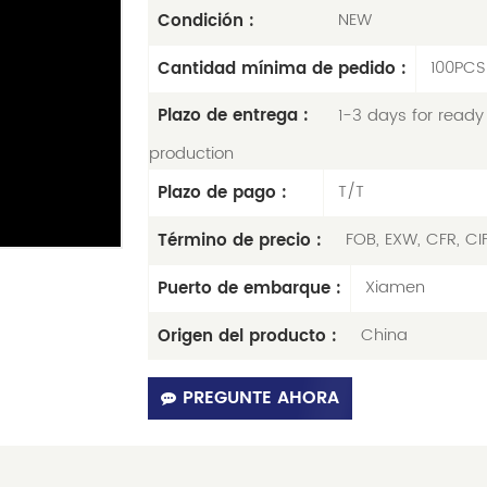
NEW
Condición :
100PCS
Cantidad mínima de pedido :
1-3 days for ready 
Plazo de entrega :
production
T/T
Plazo de pago :
FOB, EXW, CFR, CI
Término de precio :
Xiamen
Puerto de embarque :
China
Origen del producto :
PREGUNTE AHORA