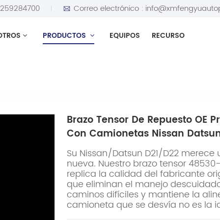
5259284700
Correo electrónico :
info@xmfengyuauto
OTROS
PRODUCTOS
EQUIPOS
RECURSO
puesto OE premium 48530-01g25 compatible con camionetas N
Brazo Tensor De Repuesto OE 
Con Camionetas Nissan Datsun 
Su Nissan/Datsun D21/D22 merece 
nueva. Nuestro brazo tensor 48530-0
replica la calidad del fabricante o
que eliminan el manejo descuidado
caminos difíciles y mantiene la ali
camioneta que se desvía no es la i