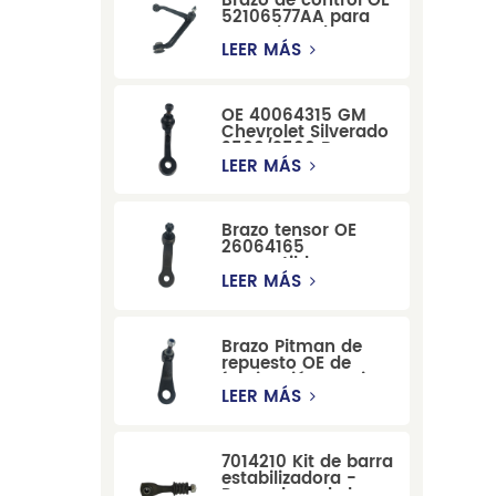
Brazo de control OE
52106577AA para
reemplazo de
suspensión de
LEER MÁS
Dodge RAM
1500/Dodge
Durango
OE 40064315 GM
Chevrolet Silverado
2500/3500 Brazo
tensor para una
LEER MÁS
dirección suave
Brazo tensor OE
26064165
compatible con
modelos Cadillac
LEER MÁS
Escalade y
Chevrolet
Brazo Pitman de
repuesto OE de
fabricación precisa
12479051, fabricado
LEER MÁS
por una fábrica
china, compatible
con modelos
7014210 Kit de barra
Cadillac, Chevrolet
estabilizadora -
y Hummer.
Reemplazo de barra