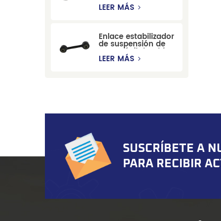
estabilizadora de
LEER MÁS
suspensión
duradera para Ford
Mondeo GBP/BNP
Enlace estabilizador
de suspensión de
automóvil de China
para Chevrolet
LEER MÁS
Blazer GMC
Suburban
SUSCRÍBETE A N
PARA RECIBIR A