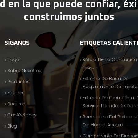
d en la que puede confiar, éx
construimos juntos
SÍGANOS
ETIQUETAS CALIENT
Hogar
Rótula De La Camioneta
Nissan
Sobre Nosotros
Extremo De Barra De
Productos
Acoplamiento De Toyota 
Equipos
Extremo De Cremallera 
Recurso
Servicio Pesado De Dod
Contáctanos
Reemplazo Del Portaequ
Del Honda Accord
Blog
Componente De Direcci