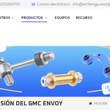
5259284700
Correo electrónico :
info@xmfengyuauto
OTROS
PRODUCTOS
EQUIPOS
RECURSO
HOGAR
NSIÓN DEL GMC ENVOY