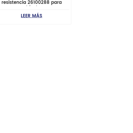
resistencia 26100288 para
vehículos
ick/Chevrolet/Isuzu/Oldsmobile/Saab/SUV
LEER MÁS