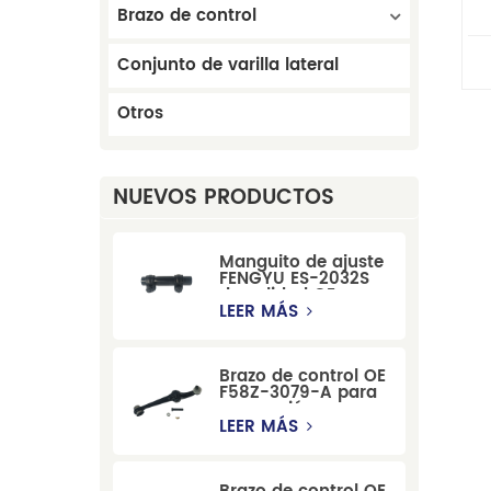
Brazo de control
Bu
Conjunto de varilla lateral
Otros
NUEVOS PRODUCTOS
Manguito de ajuste
FENGYU ES-2032S
de calidad OE para
Mercury, Pontiac,
LEER MÁS
GM y Ford
Brazo de control OE
F58Z-3079-A para
suspensión
delantera de Ford
LEER MÁS
Windstar MPV Super
Duty