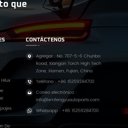
ito que
ES
CONTÁCTENOS
Agregar : No. 707-5-6 Chunbo
Road, Xiangan Torch High Tech
Zone, Xiamen, Fujian, China
Hilux
Teléfono :
+86 15259284700
De
Correo electrónico :
ge
info@xmfengyuautoparts.com
ipajes
Whatsapp :
+86 15259284700
ón De