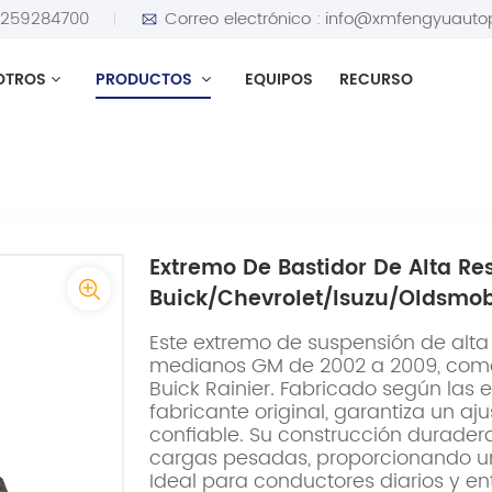
5259284700
Correo electrónico :
info@xmfengyuauto
OTROS
PRODUCTOS
EQUIPOS
RECURSO
bastidor de alta resistencia 26100288 para vehículos Buick
Extremo De Bastidor De Alta Re
Buick/Chevrolet/Isuzu/Oldsmo
Este extremo de suspensión de alt
medianos GM de 2002 a 2009, como 
Buick Rainier. Fabricado según las 
fabricante original, garantiza un aj
confiable. Su construcción durader
cargas pesadas, proporcionando un 
Ideal para conductores diarios y en