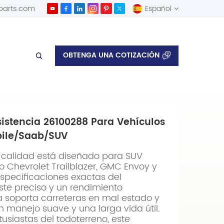
parts.com
Español
English
OBTENGA UNA COTIZACIÓN
/Chevrolet/Isuzu/Oldsmobile/Saab/SUV
Español
sistencia 26100288 Para Vehículos
bile/Saab/SUV
a calidad está diseñado para SUV
Chevrolet Trailblazer, GMC Envoy y
especificaciones exactas del
uste preciso y un rendimiento
a soporta carreteras en mal estado y
manejo suave y una larga vida útil.
tusiastas del todoterreno, este