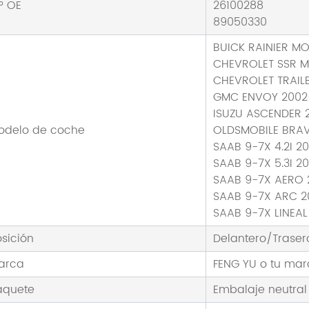
º OE
26100288
89050330
BUICK RAINIER M
CHEVROLET SSR 
CHEVROLET TRAIL
GMC ENVOY 2002
ISUZU ASCENDER 
odelo de coche
OLDSMOBILE BRA
SAAB 9-7X 4.2I 2
SAAB 9-7X 5.3I 2
SAAB 9-7X AERO
SAAB 9-7X ARC 2
SAAB 9-7X LINEAL
osición
Delantero/Traser
arca
FENG YU o tu ma
aquete
Embalaje neutral