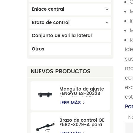
C
Enlace central
M
I
Brazo de control
M
Conjunto de varilla lateral
R
Id
Otros
su
ma
NUEVOS PRODUCTOS
con
ex
Manguito de ajuste
FENGYU ES-2032S
est
de calidad OE para
Mercury, Pontiac,
LEER MÁS
Pa
GM y Ford
N
Brazo de control OE
F58Z-3079-A para
suspensión