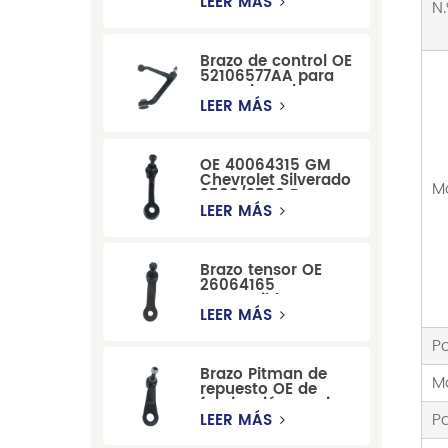
delantera de Ford
LEER MÁS
N.
Windstar MPV Super
Duty
Brazo de control OE
52106577AA para
reemplazo de
suspensión de
LEER MÁS
Dodge RAM
1500/Dodge
Durango
OE 40064315 GM
Chevrolet Silverado
M
2500/3500 Brazo
tensor para una
LEER MÁS
dirección suave
Brazo tensor OE
26064165
compatible con
modelos Cadillac
LEER MÁS
Escalade y
Chevrolet
P
Brazo Pitman de
M
repuesto OE de
fabricación precisa
12479051, fabricado
P
LEER MÁS
por una fábrica