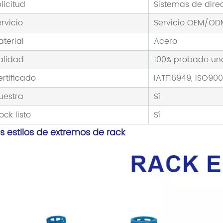
licitud
Sistemas de dire
rvicio
Servicio OEM/OD
aterial
Acero
alidad
100% probado uno
ertificado
IATF16949, ISO900
uestra
Sí
ock listo
Sí
s estilos de extremos de rack