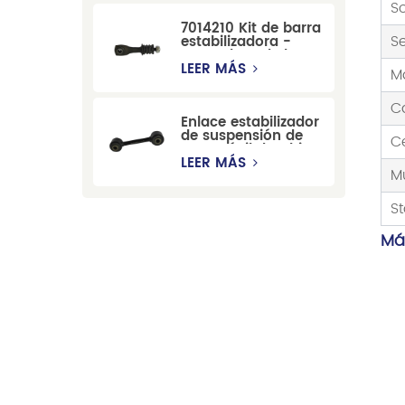
china, compatible
So
con modelos
7014210 Kit de barra
Cadillac, Chevrolet
Se
estabilizadora -
y Hummer.
Reemplazo de barra
estabilizadora de
LEER MÁS
M
suspensión
duradera para Ford
C
Mondeo GBP/BNP
Enlace estabilizador
de suspensión de
C
automóvil de China
para Chevrolet
LEER MÁS
M
Blazer GMC
Suburban
St
Má