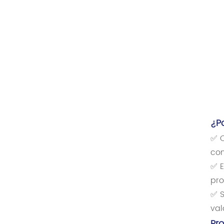
¿P
✅ C
con
✅ E
pro
✅ S
val
Pr