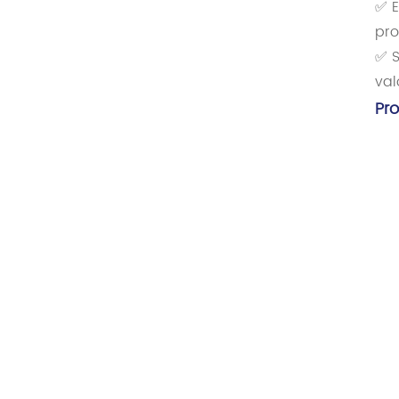
✅ E
pro
✅ S
val
Pr