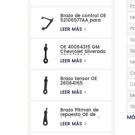
Windstar MPV Super
P
Duty
Brazo de control OE
M
52106577AA para
reemplazo de
P
suspensión de
LEER MÁS
Dodge RAM
1500/Dodge
So
Durango
OE 40064315 GM
Se
Chevrolet Silverado
2500/3500 Brazo
tensor para una
LEER MÁS
M
dirección suave
C
Brazo tensor OE
26064165
C
compatible con
modelos Cadillac
LEER MÁS
M
Escalade y
Chevrolet
St
Brazo Pitman de
repuesto OE de
Má
fabricación precisa
12479051, fabricado
LEER MÁS
por una fábrica
china, compatible