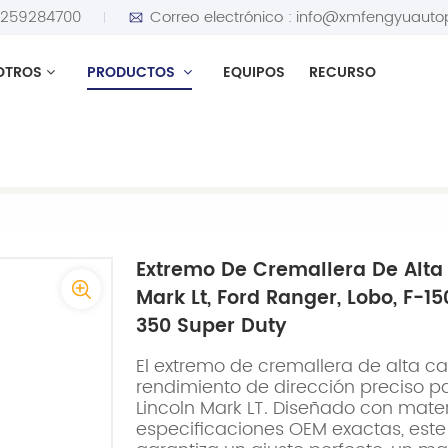
5259284700
Correo electrónico :
info@xmfengyuauto
OTROS
PRODUCTOS
EQUIPOS
RECURSO
ra Lincoln Mark Lt, Ford Ranger, Lobo, F-150, F-250, F-250 S
Extremo De Cremallera De Alta
Mark Lt, Ford Ranger, Lobo, F-15
350 Super Duty
El extremo de cremallera de alta c
rendimiento de dirección preciso p
Lincoln Mark LT. Diseñado con mate
especificaciones OEM exactas, este