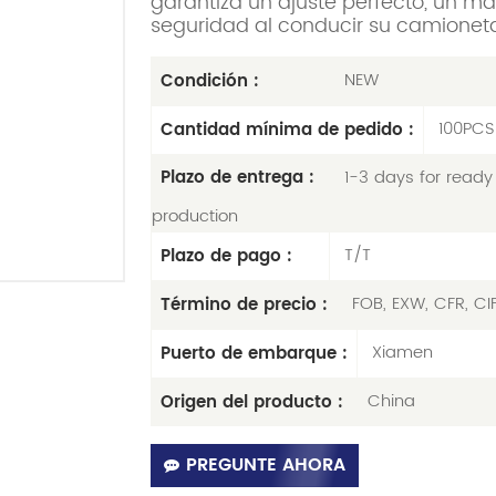
garantiza un ajuste perfecto, un m
seguridad al conducir su camionet
NEW
Condición :
100PCS
Cantidad mínima de pedido :
1-3 days for ready 
Plazo de entrega :
production
T/T
Plazo de pago :
FOB, EXW, CFR, CI
Término de precio :
Xiamen
Puerto de embarque :
China
Origen del producto :
PREGUNTE AHORA