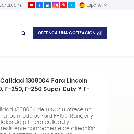
parts.com
Español
English
OBTENGA UNA COTIZACIÓN
Español
uper Duty y F-350 Super Duty
 Calidad 1308004 Para Lincoln
0, F-250, F-250 Super Duty Y F-
alidad 1308004 de FENGYU ofrece un
ara los modelos Ford F-150, Ranger y
riales de primera calidad y
 resistente componente de dirección