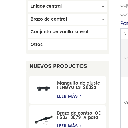
eq
Enlace central
con
Brazo de control
Pa
Conjunto de varilla lateral
N
Otros
N.
NUEVOS PRODUCTOS
Manguito de ajuste
FENGYU ES-2032S
de calidad OE para
Mercury, Pontiac,
LEER MÁS
GM y Ford
M
Brazo de control OE
F58Z-3079-A para
suspensión
delantera de Ford
LEER MÁS