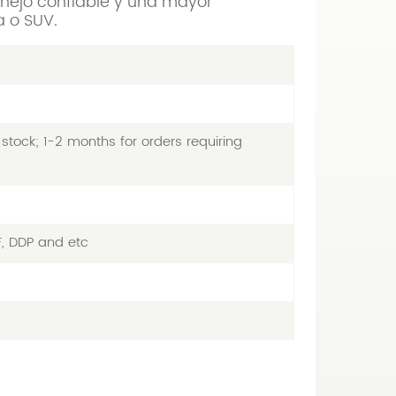
anejo confiable y una mayor
a o SUV.
stock; 1-2 months for orders requiring
F, DDP and etc