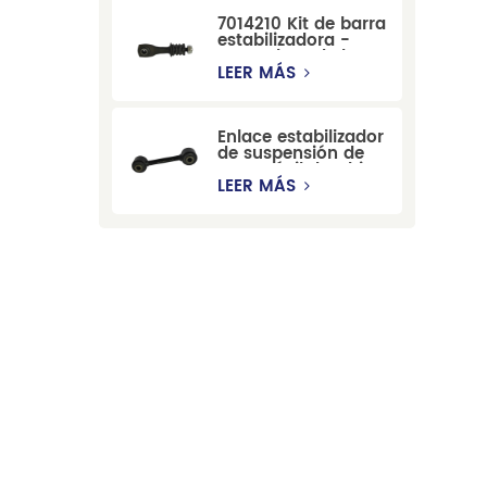
con modelos
7014210 Kit de barra
Cadillac, Chevrolet
estabilizadora -
y Hummer.
Reemplazo de barra
estabilizadora de
LEER MÁS
suspensión
duradera para Ford
Mondeo GBP/BNP
Enlace estabilizador
de suspensión de
automóvil de China
para Chevrolet
LEER MÁS
Blazer GMC
Suburban