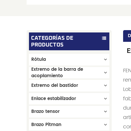
D
CATEGORÍAS DE
PRODUCTOS
E
Rótula
Extremo de la barra de
FE
acoplamiento
ren
Extremo del bastidor
Lo
fab
Enlace estabilizador
du
Brazo tensor
ar
Brazo Pitman
co