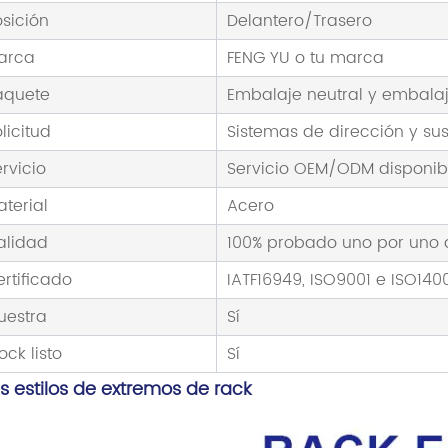
osición
Delantero/Trasero
arca
FENG YU o tu marca
aquete
Embalaje neutral y embalaj
licitud
Sistemas de dirección y su
rvicio
Servicio OEM/ODM disponib
aterial
Acero
alidad
100% probado uno por uno a
ertificado
IATF16949, ISO9001 e ISO140
uestra
Sí
ock listo
Sí
s estilos de extremos de rack