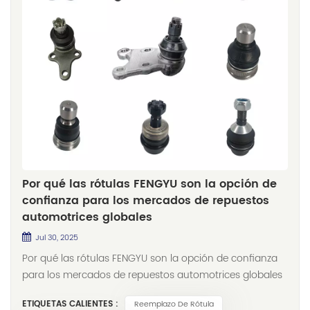
Por qué las rótulas FENGYU son la opción de
confianza para los mercados de repuestos
automotrices globales
Jul 30, 2025
Por qué las rótulas FENGYU son la opción de confianza
para los mercados de repuestos automotrices globales
En el complejo ecosistema de componentes
ETIQUETAS CALIENTES :
Reemplazo De Rótula
automotrices, pocas piezas son tan cruciales para la