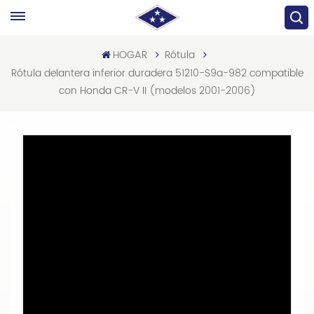
HOGAR
Rótula
Rótula delantera inferior duradera 51210-S9a-982 compatible
con Honda CR-V II (modelos 2001-2006)