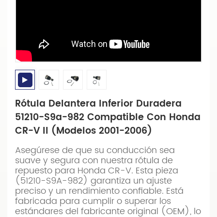
Rótula Delantera Inferior Duradera
51210-S9a-982 Compatible Con Honda
CR-V II (modelos 2001-2006)
Asegúrese de que su conducción sea
suave y segura con nuestra rótula de
repuesto para Honda CR-V. Esta pieza
(51210-S9A-982) garantiza un ajuste
preciso y un rendimiento confiable. Está
fabricada para cumplir o superar los
estándares del fabricante original (OEM), lo