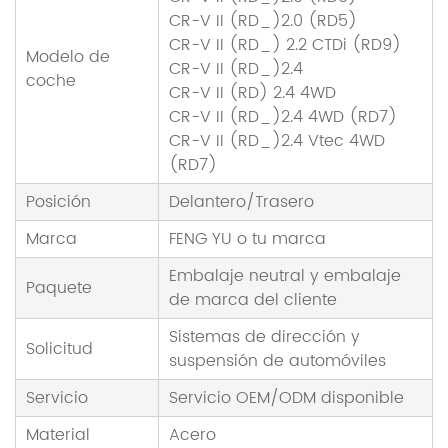
CR-V II (RD_)2.0 (RD5)
CR-V II (RD_) 2.2 CTDi (RD9)
Modelo de
CR-V II (RD_)2.4
coche
CR-V II (RD) 2.4 4WD
CR-V II (RD_)2.4 4WD (RD7)
CR-V II (RD_)2.4 Vtec 4WD
(RD7)
Posición
Delantero/Trasero
Marca
FENG YU o tu marca
Embalaje neutral y embalaje
Paquete
de marca del cliente
Sistemas de dirección y
Solicitud
suspensión de automóviles
Servicio
Servicio OEM/ODM disponible
Material
Acero