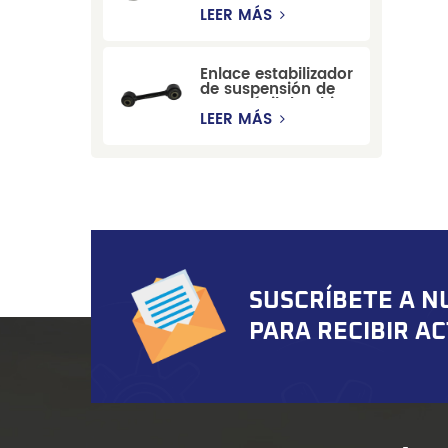
estabilizadora de
LEER MÁS
suspensión
duradera para Ford
Mondeo GBP/BNP
Enlace estabilizador
de suspensión de
automóvil de China
para Chevrolet
LEER MÁS
Blazer GMC
Suburban
SUSCRÍBETE A N
PARA RECIBIR A