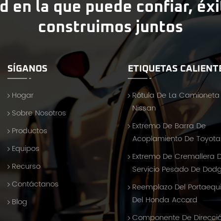
d en la que puede confiar, éx
construimos juntos
SÍGANOS
ETIQUETAS CALIENT
Hogar
Rótula De La Camioneta
Nissan
Sobre Nosotros
Extremo De Barra De
Productos
Acoplamiento De Toyota 
Equipos
Extremo De Cremallera 
Recurso
Servicio Pesado De Dod
Contáctanos
Reemplazo Del Portaequ
Del Honda Accord
Blog
Componente De Direcci