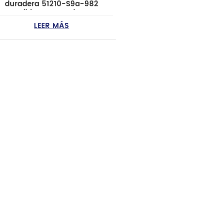
duradera 51210-S9a-982
ompatible con Honda CR-V II
(modelos 2001-2006)
LEER MÁS