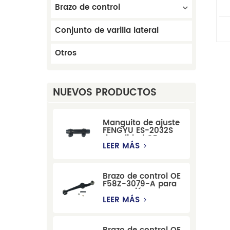
Brazo de control
c
Conjunto de varilla lateral
Otros
NUEVOS PRODUCTOS
Manguito de ajuste
FENGYU ES-2032S
de calidad OE para
Mercury, Pontiac,
LEER MÁS
GM y Ford
Brazo de control OE
F58Z-3079-A para
suspensión
delantera de Ford
LEER MÁS
Windstar MPV Super
Duty