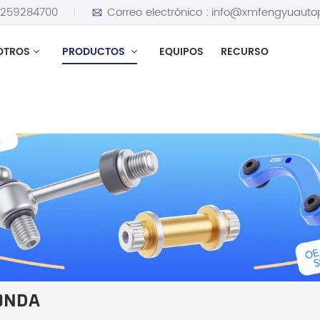
5259284700
Correo electrónico :
info@xmfengyuauto
OTROS
PRODUCTOS
EQUIPOS
RECURSO
ONDA