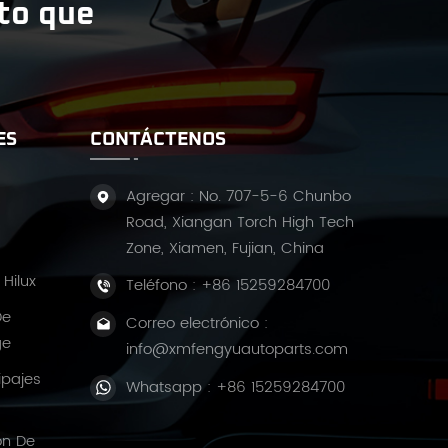
ito que
ES
CONTÁCTENOS
Agregar : No. 707-5-6 Chunbo
Road, Xiangan Torch High Tech
Zone, Xiamen, Fujian, China
Hilux
Teléfono :
+86 15259284700
De
Correo electrónico :
ge
info@xmfengyuautoparts.com
ipajes
Whatsapp :
+86 15259284700
ón De