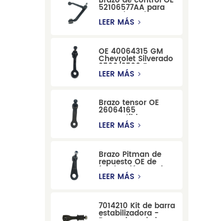
Brazo de control OE
52106577AA para
reemplazo de
suspensión de
LEER MÁS
Dodge RAM
1500/Dodge
Durango
OE 40064315 GM
Chevrolet Silverado
2500/3500 Brazo
tensor para una
LEER MÁS
dirección suave
Brazo tensor OE
26064165
compatible con
modelos Cadillac
LEER MÁS
Escalade y
Chevrolet
Brazo Pitman de
repuesto OE de
fabricación precisa
12479051, fabricado
LEER MÁS
por una fábrica
china, compatible
con modelos
7014210 Kit de barra
Cadillac, Chevrolet
estabilizadora -
y Hummer.
Reemplazo de barra