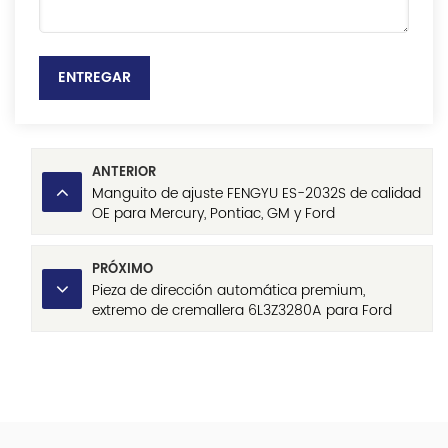
ENTREGAR
ANTERIOR
Manguito de ajuste FENGYU ES-2032S de calidad
OE para Mercury, Pontiac, GM y Ford
PRÓXIMO
Pieza de dirección automática premium,
extremo de cremallera 6L3Z3280A para Ford
Ranger, F-150, F-250, F-350, Lincoln Mark Lt, con
certificación ISO9001