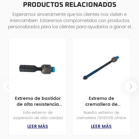
PRODUCTOS RELACIONADOS
Esperamos sinceramente que los clientes nos visiten e
intercambien. Estaremos comprometidos con productos
personalizados para los clientes para ayudarlos a ganar el
mercado y lograr una situa
Extremo de bastidor
Extremo de
de alta resistencia
cremallera de
26100288 para
repuesto OEM
Este extremo de
Nuestro extremo de
vehículos
premium 1306008
suspensión de alta calidad
cremallera 1306008 ofrece
Buick/Chevrolet/Isuzu/Oldsmobile/Saab/SUV
para varillaje de
está diseñado para SUV
calidad de fábrica para
LEER MÁS
LEER MÁS
dirección de alta
medianos GM de 2002 a
vehículos Dodge y Jeep. Su
resistencia
2009, como Chevrolet
construcción robusta