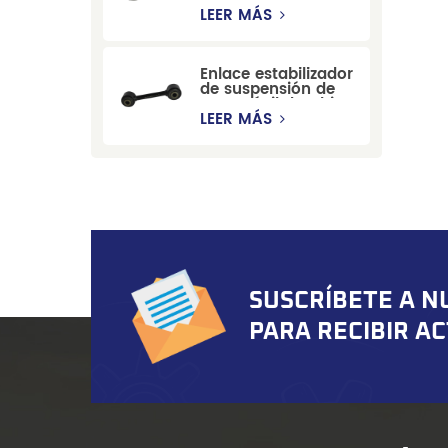
estabilizadora de
LEER MÁS
suspensión
duradera para Ford
Mondeo GBP/BNP
Enlace estabilizador
de suspensión de
automóvil de China
para Chevrolet
LEER MÁS
Blazer GMC
Suburban
SUSCRÍBETE A N
PARA RECIBIR A