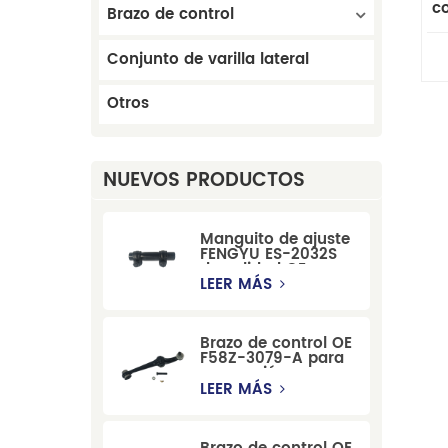
c
Brazo de control
Conjunto de varilla lateral
Otros
NUEVOS PRODUCTOS
Manguito de ajuste
FENGYU ES-2032S
de calidad OE para
Mercury, Pontiac,
LEER MÁS
GM y Ford
Brazo de control OE
F58Z-3079-A para
suspensión
delantera de Ford
LEER MÁS
Windstar MPV Super
Duty