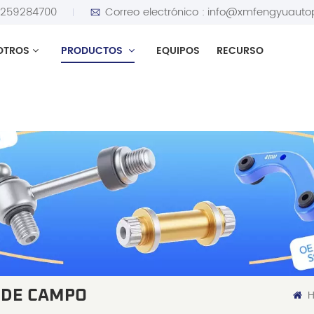
5259284700
Correo electrónico :
info@xmfengyuauto
OTROS
PRODUCTOS
EQUIPOS
RECURSO
H
 DE CAMPO