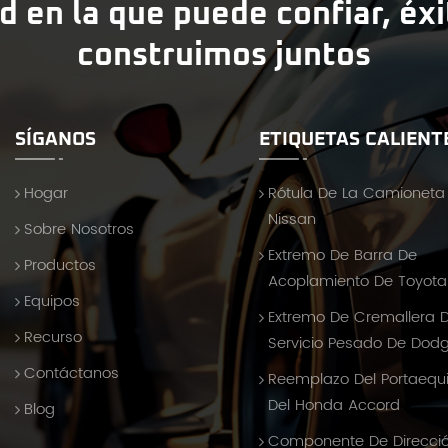
d en la que puede confiar, éx
construimos juntos
SÍGANOS
ETIQUETAS CALIENT
Hogar
Rótula De La Camioneta
Nissan
Sobre Nosotros
Extremo De Barra De
Productos
Acoplamiento De Toyota 
Equipos
Extremo De Cremallera 
Recurso
Servicio Pesado De Dod
Contáctanos
Reemplazo Del Portaequ
Del Honda Accord
Blog
Componente De Direcci