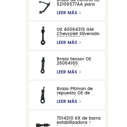
Brazo de control OE
52106577AA para
reemplazo de
suspensión de
LEER MÁS
Dodge RAM
1500/Dodge
Durango
OE 40064315 GM
Chevrolet Silverado
2500/3500 Brazo
tensor para una
LEER MÁS
dirección suave
Brazo tensor OE
26064165
compatible con
modelos Cadillac
LEER MÁS
Escalade y
Chevrolet
Brazo Pitman de
repuesto OE de
fabricación precisa
12479051, fabricado
LEER MÁS
por una fábrica
china, compatible
con modelos
7014210 Kit de barra
Cadillac, Chevrolet
estabilizadora -
y Hummer.
Reemplazo de barra