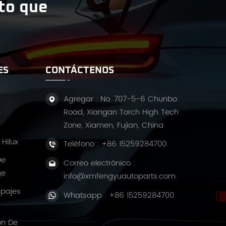
ito que
ES
CONTÁCTENOS
Agregar : No. 707-5-6 Chunbo
Road, Xiangan Torch High Tech
Zone, Xiamen, Fujian, China
Hilux
Teléfono :
+86 15259284700
De
Correo electrónico :
ge
info@xmfengyuautoparts.com
ipajes
Whatsapp :
+86 15259284700
ón De