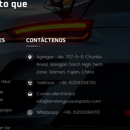
ito que
ES
CONTÁCTENOS
Agregar : No. 707-5-6 Chunbo
Road, Xiangan Torch High Tech
Zone, Xiamen, Fujian, China
Hilux
Teléfono :
+86 15259284700
De
Correo electrónico :
ge
info@xmfengyuautoparts.com
ipajes
Whatsapp :
+86 15259284700
ón De