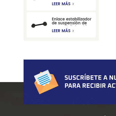
estabilizadora de
LEER MÁS
suspensión
duradera para Ford
Mondeo GBP/BNP
Enlace estabilizador
de suspensión de
automóvil de China
para Chevrolet
LEER MÁS
Blazer GMC
Suburban
SUSCRÍBETE A N
PARA RECIBIR A