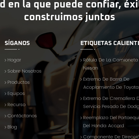
d en la que puede confiar, éx
construimos juntos
SÍGANOS
ETIQUETAS CALIENT
Hogar
Rótula De La Camioneta
Nissan
Sobre Nosotros
Extremo De Barra De
Productos
Acoplamiento De Toyota 
Equipos
Extremo De Cremallera 
Recurso
Servicio Pesado De Dod
Contáctanos
Reemplazo Del Portaequ
Del Honda Accord
Blog
Componente De Direcci