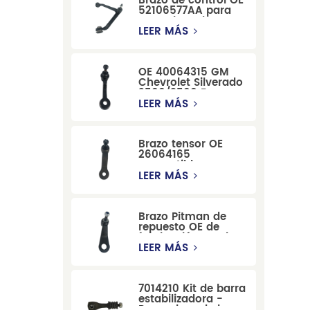
Brazo de control OE
52106577AA para
reemplazo de
suspensión de
LEER MÁS
Dodge RAM
1500/Dodge
Durango
OE 40064315 GM
Chevrolet Silverado
2500/3500 Brazo
tensor para una
LEER MÁS
dirección suave
Brazo tensor OE
26064165
compatible con
modelos Cadillac
LEER MÁS
Escalade y
Chevrolet
Brazo Pitman de
repuesto OE de
fabricación precisa
12479051, fabricado
LEER MÁS
por una fábrica
china, compatible
con modelos
7014210 Kit de barra
Cadillac, Chevrolet
estabilizadora -
y Hummer.
Reemplazo de barra