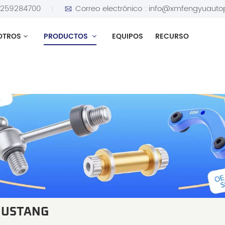
5259284700
Correo electrónico :
info@xmfengyuauto
OTROS
PRODUCTOS
EQUIPOS
RECURSO
MUSTANG