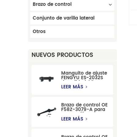
Brazo de control
Conjunto de varilla lateral
Otros
NUEVOS PRODUCTOS
Manguito de ajuste
FENGYU ES-2032S
de calidad OE para
Mercury, Pontiac,
LEER MÁS
GM y Ford
Brazo de control OE
F58Z-3079-A para
suspensión
delantera de Ford
LEER MÁS
Windstar MPV Super
Duty