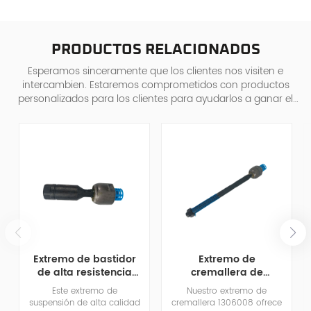
PRODUCTOS RELACIONADOS
Esperamos sinceramente que los clientes nos visiten e
intercambien. Estaremos comprometidos con productos
personalizados para los clientes para ayudarlos a ganar el
mercado y lograr una situa
Extremo de bastidor
Extremo de
de alta resistencia
cremallera de
26100288 para
repuesto OEM
Este extremo de
Nuestro extremo de
vehículos
premium 1306008
suspensión de alta calidad
cremallera 1306008 ofrece